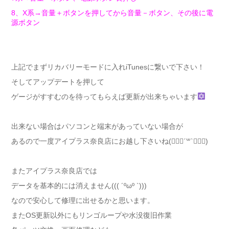
8、X系→音量＋ボタンを押してから音量－ボタン、その後に電
源ボタン
上記でまずリカバリーモードに入れiTunesに繋いで下さい！
そしてアップデートを押して
ゲージがすすむのを待ってもらえば更新が出来ちゃいます
出来ない場合はパソコンと端末があっていない場合が
あるので一度アイプラス奈良店にお越し下さいね(๑⃙⃘ˊ꒳​ˋ๑⃙⃘)
またアイプラス奈良店では
データを基本的には消えません((( ´ºωº `)))
なので安心して修理に出せるかと思います。
またOS更新以外にもリンゴループや水没復旧作業