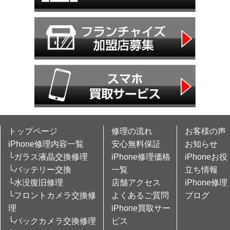
トップページ
修理の流れ
お客様の声
iPhone修理内容一覧
安心無料保証
お知らせ
└ガラス液晶交換修理
iPhone修理価格
iPhoneお役
└バッテリー交換
一覧
立ち情報
└水没復旧修理
店舗アクセス
iPhone修理
└フロントカメラ交換修
よくあるご質問
ブログ
理
iPhone買取サー
└バックカメラ交換修理
ビス