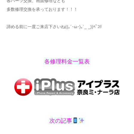
各パーツ交換、画面修理なども
多数修理交換を承っております！！！
諦める前に一度ご来店下さいね((｡´･ω･)｡´_ _))ﾍﾟｺﾘ
各修理料金一覧表
次の記事