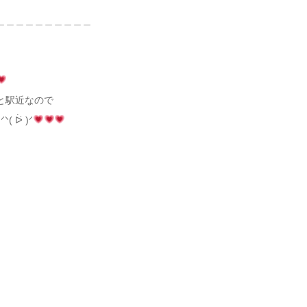
＿＿＿＿＿＿＿＿＿＿
と駅近なので
 ᐖ )ᐟ