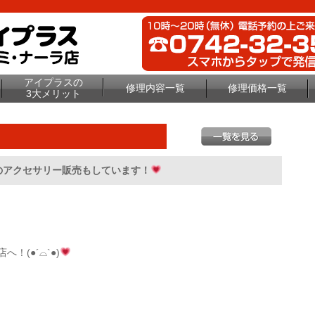
アイプラスの
修理内容一覧
修理価格一覧
3大メリット
のアクセサリー販売もしています！
！(●´⌓`●)