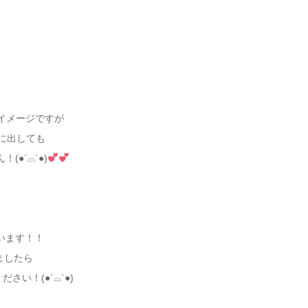
いイメージですが
理に出しても
●´⌓`●)
います！！
ましたら
さい！(●´⌓`●)