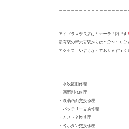
＿＿＿＿＿＿＿＿＿＿＿＿＿＿＿＿＿
アイプラス奈良店はミナーラ２階です
最寄駅の新大宮駅からは５分〜１０分
アクセスしやすくなっておりますᐠ( ᐛ )ᐟᐠ(
・水没復旧修理
・画面割れ修理
・液晶画面交換修理
・バッテリー交換修理
・カメラ交換修理
・各ボタン交換修理