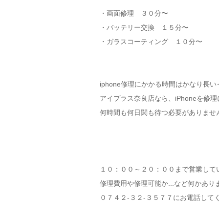
・画面修理 ３０分〜
・バッテリー交換 １５分〜
・ガラスコーティング １０分〜
iphone修理にかかる時間はかなり長
アイプラス奈良店なら、iPhoneを修
何時間も何日関も待つ必要がありません！(
１０：００～２０：００まで営業して
修理費用や修理可能か...など何かあり
０７４２-３２-３５７７にお電話してくだ