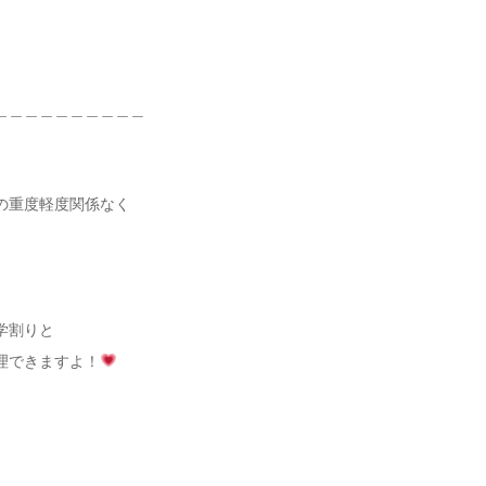
＿＿＿＿＿＿＿＿＿＿
の重度軽度関係なく
学割りと
理できますよ！