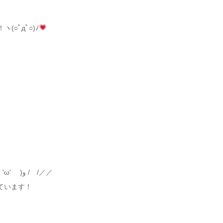
(○ﾟдﾟ○)ﾉ
なんでもお任せ下さい！！＼＼\ \٩( 'ω' )و / /／／
ています！