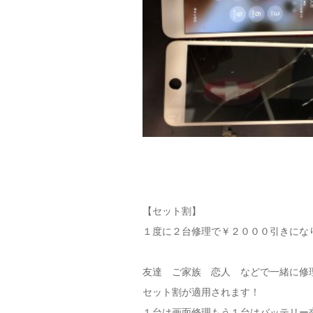
【セット割】
１度に２台修理で￥２０００引きにな
友達 ご家族 恋人 などで一緒に修
セット割が適用されます！
１台は画面修理もう１台はバッテリー