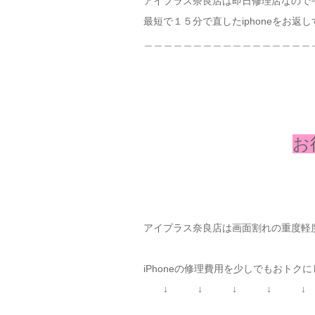
アイプラス奈良店は即日修理店なので
最短で１５分で直したiphoneをお返し
＿＿＿＿＿＿＿＿＿＿＿＿＿＿＿＿＿
お
アイプラス奈良店は画面割れの重度軽
iPhoneの修理費用を少しでもおトク
↓ ↓ ↓ ↓ ↓