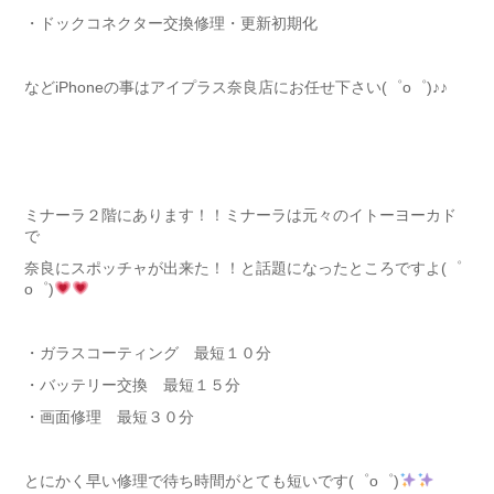
・ドックコネクター交換修理・更新初期化
などiPhoneの事はアイプラス奈良店にお任せ下さい(゜o゜)♪♪
ミナーラ２階にあります！！ミナーラは元々のイトーヨーカド
で
奈良にスポッチャが出来た！！と話題になったところですよ(゜
o゜)
・ガラスコーティング 最短１０分
・バッテリー交換 最短１５分
・画面修理 最短３０分
とにかく早い修理で待ち時間がとても短いです(゜o゜)