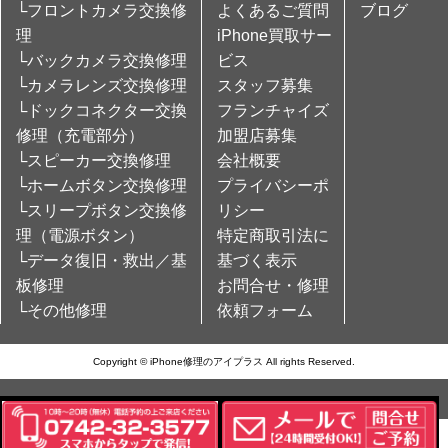
└フロントカメラ交換修
よくあるご質問
ブログ
理
iPhone買取サー
└バックカメラ交換修理
ビス
└カメラレンズ交換修理
スタッフ募集
└ドックコネクター交換
フランチャイズ
修理（充電部分）
加盟店募集
└スピーカー交換修理
会社概要
└ホームボタン交換修理
プライバシーポ
└スリープボタン交換修
リシー
理（電源ボタン）
特定商取引法に
└データ復旧・救出／基
基づく表示
板修理
お問合せ・修理
└その他修理
依頼フォーム
Copyright © iPhone修理のアイプラス All rights Reserved.