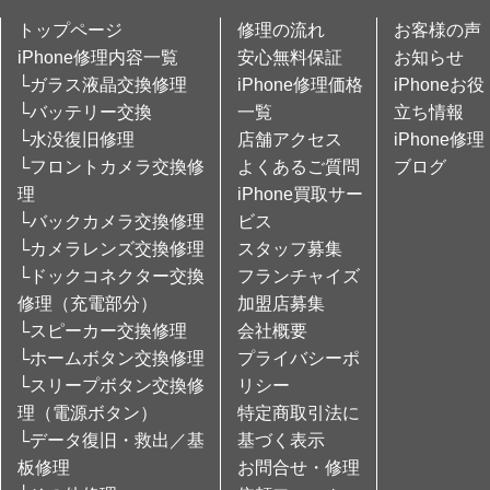
トップページ
修理の流れ
お客様の声
iPhone修理内容一覧
安心無料保証
お知らせ
└ガラス液晶交換修理
iPhone修理価格
iPhoneお役
└バッテリー交換
一覧
立ち情報
└水没復旧修理
店舗アクセス
iPhone修理
└フロントカメラ交換修
よくあるご質問
ブログ
理
iPhone買取サー
└バックカメラ交換修理
ビス
└カメラレンズ交換修理
スタッフ募集
└ドックコネクター交換
フランチャイズ
修理（充電部分）
加盟店募集
└スピーカー交換修理
会社概要
└ホームボタン交換修理
プライバシーポ
└スリープボタン交換修
リシー
理（電源ボタン）
特定商取引法に
└データ復旧・救出／基
基づく表示
板修理
お問合せ・修理