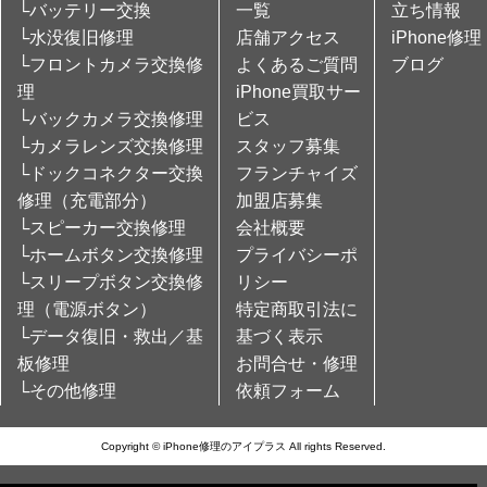
└バッテリー交換
一覧
立ち情報
└水没復旧修理
店舗アクセス
iPhone修理
└フロントカメラ交換修
よくあるご質問
ブログ
理
iPhone買取サー
└バックカメラ交換修理
ビス
└カメラレンズ交換修理
スタッフ募集
└ドックコネクター交換
フランチャイズ
修理（充電部分）
加盟店募集
└スピーカー交換修理
会社概要
└ホームボタン交換修理
プライバシーポ
└スリープボタン交換修
リシー
理（電源ボタン）
特定商取引法に
└データ復旧・救出／基
基づく表示
板修理
お問合せ・修理
└その他修理
依頼フォーム
Copyright © iPhone修理のアイプラス All rights Reserved.