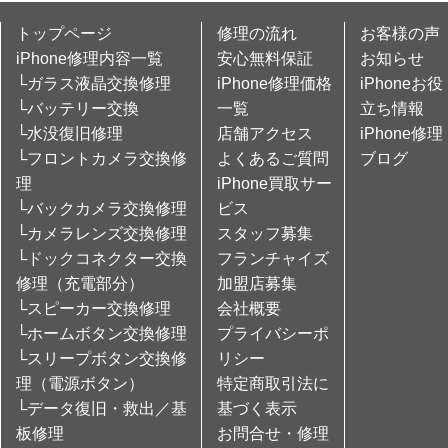
トップページ
修理の流れ
お客様の声
iPhone修理内容一覧
安心無料保証
お知らせ
└ガラス液晶交換修理
iPhone修理価格
iPhoneお役
└バッテリー交換
一覧
立ち情報
└水没復旧修理
店舗アクセス
iPhone修理
└フロントカメラ交換修
よくあるご質問
ブログ
理
iPhone買取サー
└バックカメラ交換修理
ビス
└カメラレンズ交換修理
スタッフ募集
└ドックコネクター交換
フランチャイズ
修理（充電部分）
加盟店募集
└スピーカー交換修理
会社概要
└ホームボタン交換修理
プライバシーポ
└スリープボタン交換修
リシー
理（電源ボタン）
特定商取引法に
└データ復旧・救出／基
基づく表示
板修理
お問合せ・修理