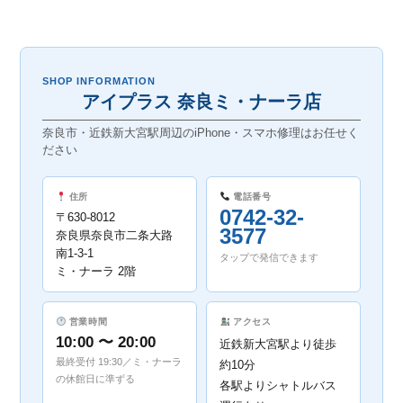
SHOP INFORMATION
アイプラス 奈良ミ・ナーラ店
奈良市・近鉄新大宮駅周辺のiPhone・スマホ修理はお任せく
ださい
住所
電話番号
0742-32-
〒630-8012
3577
奈良県奈良市二条大路
南1-3-1
タップで発信できます
ミ・ナーラ 2階
営業時間
アクセス
10:00 〜 20:00
近鉄新大宮駅より徒歩
最終受付 19:30／ミ・ナーラ
約10分
の休館日に準ずる
各駅よりシャトルバス