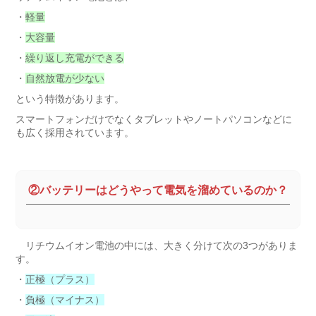
・
軽量
・
大容量
・
繰り返し充電ができる
・
自然放電が少ない
という特徴があります。
スマートフォンだけでなくタブレットやノートパソコンなどに
も広く採用されています。
②バッテリーはどうやって電気を溜めているのか？
リチウムイオン電池の中には、大きく分けて次の3つがありま
す。
・
正極（プラス）
・
負極（マイナス）