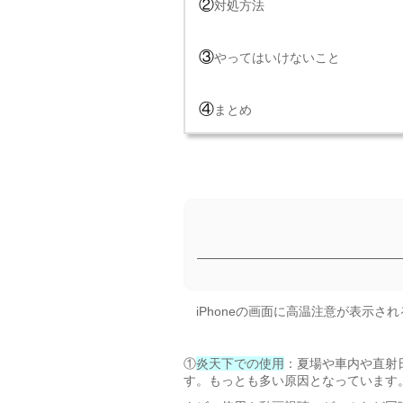
②
対処方法
③
やってはいけないこと
④
まとめ
iPhoneの画面に高温注意が表示さ
①
炎天下での使用
：夏場や車内や直射
す。もっとも多い原因となっています