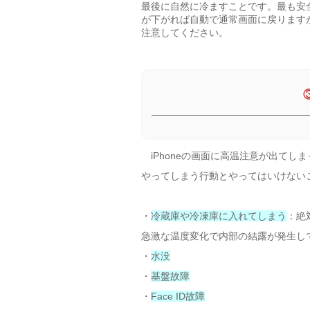
最後に自然に冷ますことです。最も安
が下がれば自動で通常画面に戻ります
注意してください。
iPhoneの画面に高温注意が出てし
やってしまう行動とやってはいけない
・
冷蔵庫や冷凍庫に入れてしまう
：絶
急激な温度変化で内部の結露が発生し
・
水没
・
基盤故障
・
Face ID故障