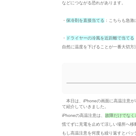
などにつながる恐れがあります。
・
保冷剤を直接当てる
：こちらも急激
・
ドライヤーの冷風を近距離で当てる
自然に温度を下げることが一番大切方
本日は、iPhoneの画面に高温注意
て紹介していきました。
iPhoneの高温注意は、
故障だけでなく
慌てずに充電を止めて涼しい場所へ移
もし高温注意を何度も繰り返すとバッ