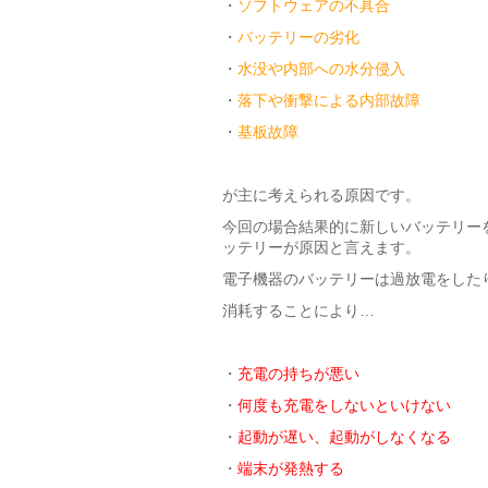
・
ソフトウェアの不具合
・
バッテリーの劣化
・
水没や内部への水分侵入
・
落下や衝撃による内部故障
・
基板故障
が主に考えられる原因です。
今回の場合結果的に新しいバッテリー
ッテリーが原因と言えます。
電子機器のバッテリーは過放電をした
消耗することにより…
・
充電の持ちが悪い
・
何度も充電をしないといけない
・
起動が遅い、起動がしなくなる
・
端末が発熱する