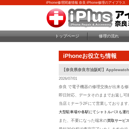
iPhone修理関連情報 奈良 iPhone修理のアイプラス
トップページ
修理の流れ
iPhoneお役立ち情報
【奈良県奈良市油阪町】Applewat
2026/07/01
奈良 で電子機器の修理交換が出来る
即日対応、データそのままでお返し可
当店ミナーラ2Fにて営業しております
大型駐車場や各駅にてシャトルバスも運
また、不要になった端末の
買取サービ