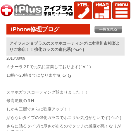
iPhone修理ブログ
アイフォン８プラスのスマホコーティングに木津川市相楽よ
りご来店！！強化ガラスの進化系( ^ω^ )
2018/08/09
ミナーラ２Fで元気に営業しております( ´∀｀)
10時〜20時までになります٩( 'ω' )و
スマホガラスコーティング始まりました！！
最高硬度の９H！！
しかも三層でさらに強度アップ！！
貼らないタイプの強化ガラスでホコリや気泡がないです( ^ω^ )
さらに貼るタイプは厚さがあるのでタッチの感度が悪くなりが