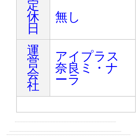
定
休
無し
日
運
アイプラス
営
奈良ミ・ナ
会
ーラ
社