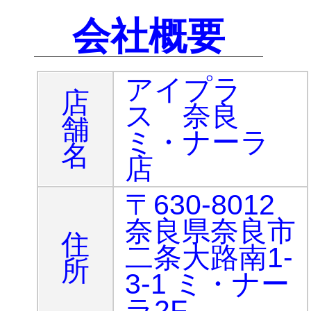
会社概要
アイプラ
店
ス 奈良
舗
ミ・ナーラ
名
店
〒630-8012
奈良県奈良市
住
二条大路南1-
所
3-1 ミ・ナー
ラ2F