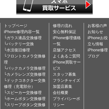
トップページ
修理の流れ
お客様の声
iPhone修理内容一覧
安心無料保証
お知らせ
└ガラス液晶交換修理
iPhone修理価格
iPhoneお役
└バッテリー交換
一覧
立ち情報
└水没復旧修理
店舗アクセス
iPhone修理
└フロントカメラ交換修
よくあるご質問
ブログ
理
iPhone買取サー
└バックカメラ交換修理
ビス
└カメラレンズ交換修理
スタッフ募集
└ドックコネクター交換
フランチャイズ
修理（充電部分）
加盟店募集
└スピーカー交換修理
会社概要
└ホームボタン交換修理
プライバシーポ
└スリープボタン交換修
リシー