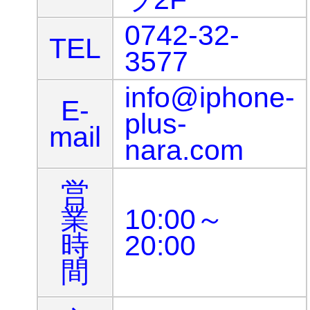
0742-32-
TEL
3577
info@iphone-
E-
plus-
mail
nara.com
営
業
10:00～
時
20:00
間