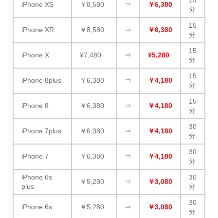
iPhone XS
￥8,580
⇒
￥6,380
分
15
iPhone XR
￥8,580
⇒
￥6,380
分
15
iPhone X
¥7,480
⇒
¥5,280
分
15
iPhone 8plus
￥6,380
⇒
￥4,180
分
15
iPhone 8
￥6,380
⇒
￥4,180
分
30
iPhone 7plus
￥6,380
⇒
￥4,180
分
30
iPhone 7
￥6,380
⇒
￥4,180
分
iPhone 6s
30
￥5,280
⇒
￥3,080
plus
分
30
iPhone 6s
￥5,280
⇒
￥3,080
分