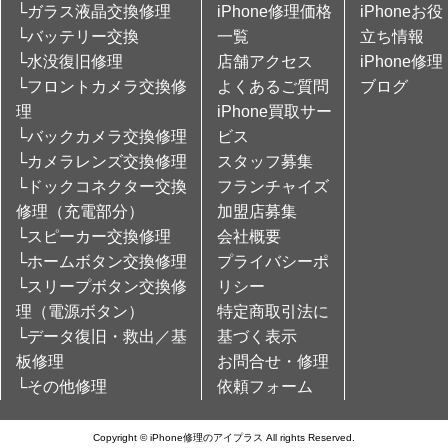
└ガラス液晶交換修理
iPhone修理価格
iPhoneお役
└バッテリー交換
一覧
立ち情報
└水没復旧修理
店舗アクセス
iPhone修理
└フロントカメラ交換修
よくあるご質問
ブログ
理
iPhone買取サー
└バックカメラ交換修理
ビス
└カメラレンズ交換修理
スタッフ募集
└ドックコネクター交換
フランチャイズ
修理（充電部分）
加盟店募集
└スピーカー交換修理
会社概要
└ホームボタン交換修理
プライバシーポ
└スリープボタン交換修
リシー
理（電源ボタン）
特定商取引法に
└データ復旧・救出／基
基づく表示
板修理
お問合せ・修理
└その他修理
依頼フォーム
Copyright © iPhone修理のアイプラス All rights Reserved.