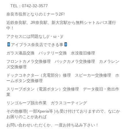
TEL：0742-32-3577
奈良市役所となりのミナーラ2F!
近鉄奈良駅、JR奈良駅、新大宮駅から無料シャトルバス運行
中！
アクセスには問題なし(/・ω・)/
アイプラス奈良店でできる事
ガラス液晶交換 バッテリー交換 水没復旧修理
フロントカメラ交換修理 バックカメラ交換修理 カメラレン
ズ交換修理
ドックコネクタ―（充電部分）修理 スピーカー交換修理 ホ
ームボタン交換修理
スリープボタン（電源ボタン）交換修理 データ復旧・救出作
業
リンゴループ脱出作業 ガラスコーティング
その他修理( 一部Xperia等 )も受け付けておりますので、なにか
お困りのことがあれば
お問い合わせいただくか、一度お持ち込み下さい！