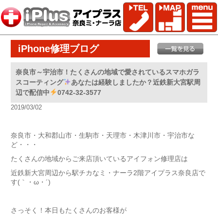
iPhone修理ブログ
奈良市～宇治市！たくさんの地域で愛されているスマホガラ
スコーティング
あなたは経験しましたか？近鉄新大宮駅周
辺で配信中
0742-32-3577
2019/03/02
奈良市・大和郡山市・生駒市・天理市・木津川市・宇治市な
ど・・・
たくさんの地域からご来店頂いているアイフォン修理店は
近鉄新大宮周辺から駅チカなミ・ナーラ2階アイプラス奈良店で
す(｀・ω・´)ゞ
さっそく！本日もたくさんのお客様が