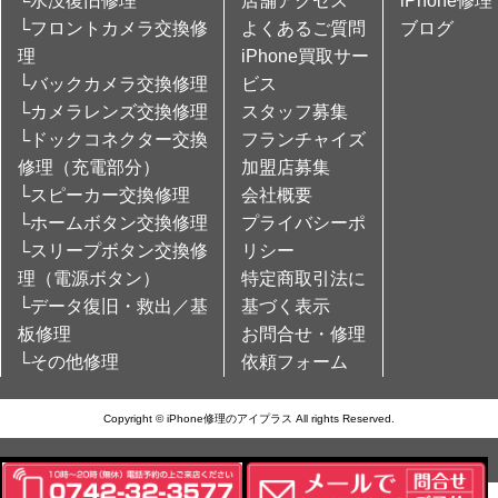
└水没復旧修理
店舗アクセス
iPhone修理
└フロントカメラ交換修
よくあるご質問
ブログ
理
iPhone買取サー
└バックカメラ交換修理
ビス
└カメラレンズ交換修理
スタッフ募集
└ドックコネクター交換
フランチャイズ
修理（充電部分）
加盟店募集
└スピーカー交換修理
会社概要
└ホームボタン交換修理
プライバシーポ
└スリープボタン交換修
リシー
理（電源ボタン）
特定商取引法に
└データ復旧・救出／基
基づく表示
板修理
お問合せ・修理
└その他修理
依頼フォーム
Copyright © iPhone修理のアイプラス All rights Reserved.