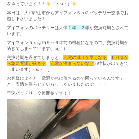
を承っています！！
（・ω・）
本日は、大和郡山市からアイフォン５ｓのバッテリー交換でお
越し下さいました！！
アイフォンのバッテリーは大体
１年～２年
が交換時期とされて
います。
アイフォン５ｓは約５～６年前の機種になるので、交換時期が
過ぎてしまっています(´;ω;｀)
交換時期を過ぎてしまうと、
充電の減りが早くなる
、
５０％か
ら急に電源が落ちる
、
充電が溜まらないなど
の症状が出てきて
しまいます(´・ω・｀)
お客様によると「電源が急に落ちるので困っているんです」
と、表情を曇らせていらっしゃいましたので・・・
早速バッテリー交換開始です！！