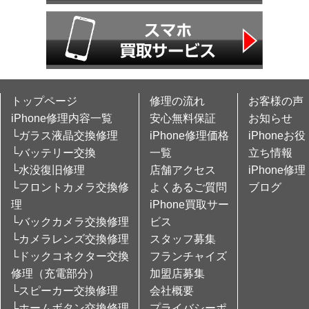
トップページ
修理の流れ
お客様の声
iPhone修理内容一覧
安心無料保証
お知らせ
└ガラス液晶交換修理
iPhone修理価格
iPhoneお役
└バッテリー交換
一覧
立ち情報
└水没復旧修理
店舗アクセス
iPhone修理
└フロントカメラ交換修
よくあるご質問
ブログ
理
iPhone買取サー
└バックカメラ交換修理
ビス
└カメラレンズ交換修理
スタッフ募集
└ドックコネクター交換
フランチャイズ
修理（充電部分）
加盟店募集
└スピーカー交換修理
会社概要
└ホームボタン交換修理
プライバシーポ