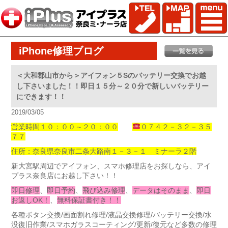
iPhone修理ブログ
＜大和郡山市から＞アイフォン５Sのバッテリー交換でお越
し下さいました！！即日１５分～２０分で新しいバッテリー
にできます！！
2019/03/05
営業時間１０：００～２０：００
０７４２－３２－３５
７７
住所：奈良県奈良市二条大路南１－３－１ ミナーラ２階
新大宮駅周辺でアイフォン、スマホ修理店をお探しなら、アイ
プラス奈良店にお越し下さい！！
即日修理
、
即日予約
、
飛び込み修理
、
データはそのまま
、
即日
お返しOK！
、
無料保証書付き！！
各種ボタン交換/画面割れ修理/液晶交換修理/バッテリー交換/水
没復旧作業/スマホガラスコーティング/更新/復元など多数の修理