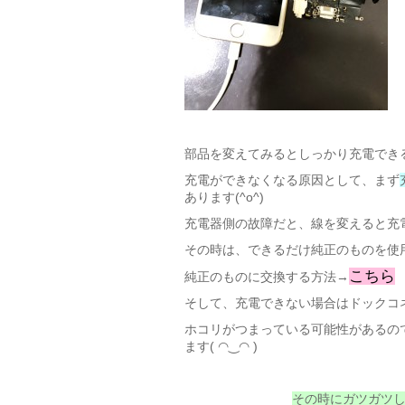
部品を変えてみるとしっかり充電でき
充電ができなくなる原因として、まず
あります(^o^)
充電器側の故障だと、線を変えると充電
その時は、できるだけ純正のものを使用し
こちら
純正のものに交換する方法→
そして、充電できない場合はドックコ
ホコリがつまっている可能性があるの
ます( ◠‿◠ )
その時にガツガツ