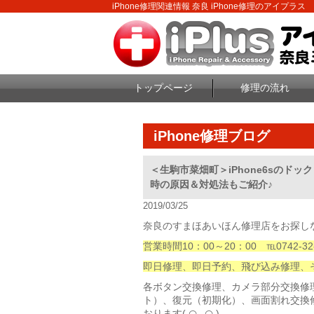
iPhone修理関連情報 奈良 iPhone修理のアイプラス
トップページ
修理の流れ
iPhone修理ブログ
＜生駒市菜畑町＞iPhone6sのド
時の原因＆対処法もご紹介♪
2019/03/25
奈良のすまほあいほん修理店をお探しな
営業時間10：00～20：00 ℡0742-32-
即日修理、即日予約、飛び込み修理、
各ボタン交換修理、カメラ部分交換修
ト）、復元（初期化）、画面割れ交換
おります( ◠‿◠ )