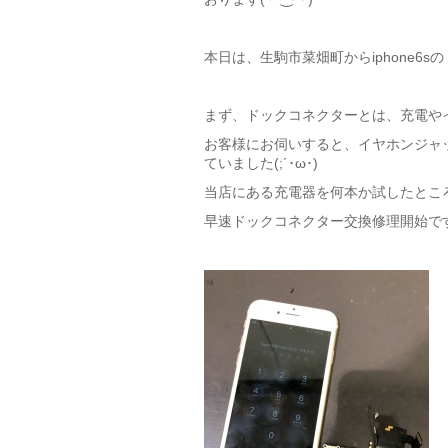
本日は、生駒市菜畑町からiphone6s
まず、ドックコネクターとは、充電やイ
お客様にお伺いすると、イヤホンジャ
ていました(;´･ω･)
当店にある充電器を何本か試したとこ
早速ドックコネクター交換修理開始です(