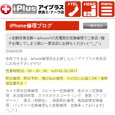
iPhone修理ブログ
＜生駒市東生駒＞iphone7の充電部分交換修理でご来店♫端
子を壊してしまう前に一度当店にお持ちください( ◠‿◠ )
2019/03/29
奈良ですまほ、iphone修理店をお探しなら！アイプラス奈良店
にお任せ下さい(^o^)丿
営業時間10：00～20：00 ℡0742-32-3577
即日修理、即日予約、飛び込み修理、その日にお返しOK！無料
保証書付き！
カメラ部分交換修理、スピーカー交換修理、各ボタン交換修
理、水没復旧作業、スマホガラスコーティング、更新（アップ
デート）、復元（初期化）、画面割れ修理、液晶故障交換修
理、バッテリー交換修理など多数修理、交換承っております(
◠‿◠ )