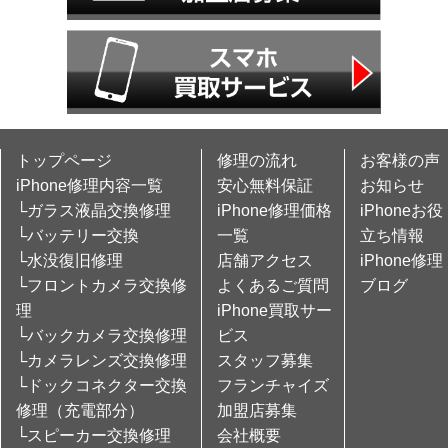
トップページ
修理の流れ
お客様の声
iPhone修理内容一覧
安心無料保証
お知らせ
└ガラス液晶交換修理
iPhone修理価格
iPhoneお役
└バッテリー交換
一覧
立ち情報
└水没復旧修理
店舗アクセス
iPhone修理
└フロントカメラ交換修
よくあるご質問
ブログ
理
iPhone買取サー
└バックカメラ交換修理
ビス
└カメラレンズ交換修理
スタッフ募集
└ドックコネクター交換
フランチャイズ
修理（充電部分）
加盟店募集
└スピーカー交換修理
会社概要