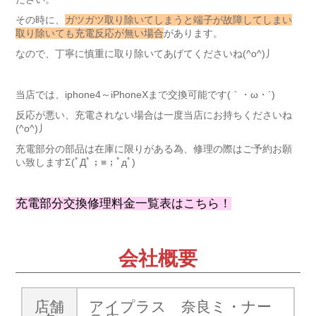
その時に、
ガツガツ取り除いてしまうと端子が故障してしまい
取り除いても充電反応が無い場合
があります。
なので、丁寧に慎重に取り除いてあげてくださいね(^o^)丿
当店では、iphone4～iPhoneXまで交換可能です(｀・ω・´)ゞ
反応が悪い、充電されない場合は一度当店にお持ちくださいね
(^o^)丿
充電部分の部品は在庫に限りがある為、修理の際はご予約お願
い致しますΣ(ﾟДﾟ；≡；ﾟдﾟ)
充電部分交換修理料金一覧表はこちら！
会社概要
店舗
アイプラス 奈良ミ・ナー