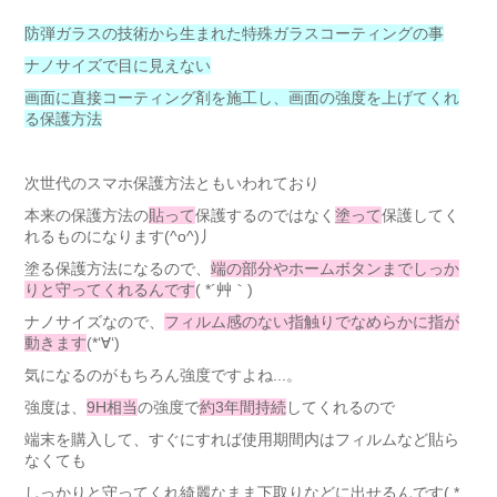
防弾ガラスの技術から生まれた特殊ガラスコーティングの事
ナノサイズで目に見えない
画面に直接コーティング剤を施工し、画面の強度を上げてくれ
る保護方法
次世代のスマホ保護方法ともいわれており
本来の保護方法の
貼って
保護するのではなく
塗って
保護してく
れるものになります(^o^)丿
塗る保護方法になるので、
端の部分やホームボタンまでしっか
りと守ってくれるんです
( *´艸｀)
ナノサイズなので、
フィルム感のない指触りでなめらかに指が
動きます
(*‘∀‘)
気になるのがもちろん強度ですよね...。
強度は、
9H相当
の強度で
約3年間持続
してくれるので
端末を購入して、すぐにすれば使用期間内はフィルムなど貼ら
なくても
しっかりと守ってくれ綺麗なまま下取りなどに出せるんです( *