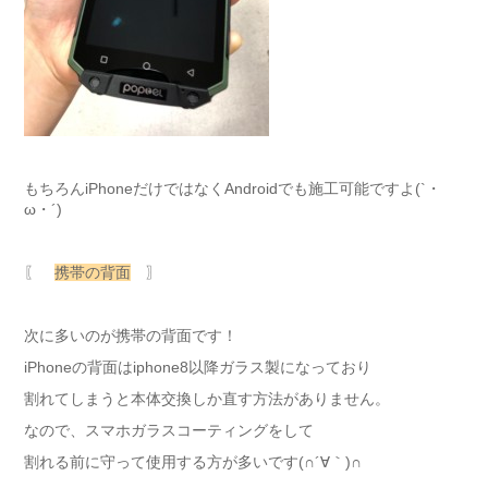
もちろんiPhoneだけではなくAndroidでも施工可能ですよ(`・
ω・´)
〖
携帯の背面
〗
次に多いのが携帯の背面です！
iPhoneの背面はiphone8以降ガラス製になっており
割れてしまうと本体交換しか直す方法がありません。
なので、スマホガラスコーティングをして
割れる前に守って使用する方が多いです(∩´∀｀)∩