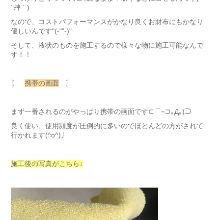
´艸｀)
なので、コストパフォーマンスがかなり良くお財布にもかなり
優しいんです"(-""-)"
そして、液状のものを施工するので様々な物に施工可能なんで
す！！
〖
携帯の画面
〗
まず一番されるのがやっぱり携帯の画面です⊂⌒~⊃｡Д｡)⊃
良く使い、使用頻度が圧倒的に多いのでほとんどの方がされて
行かれます(^o^)丿
施工後の写真がこちら↓