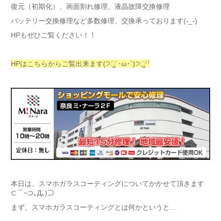
復元（初期化）、画面割れ修理、液晶故障交換修理
バッテリー交換修理など多数修理、交換承っております(-_-)
HPもぜひご覧ください！！
HPはこちらからご覧出来ます(੭ु´･ω･`)੭ु⁾⁾
本日は、スマホガラスコーティングについてかかせて頂きます
⊂⌒~⊃｡Д｡)⊃
まず、スマホガラスコーティングとは何かというと...