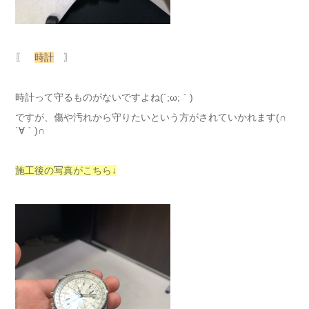
〖
時計
〗
時計って守るものがないですよね(´;ω;｀)
ですが、傷や汚れから守りたいという方がされていかれます(∩
´∀｀)∩
施工後の写真がこちら↓