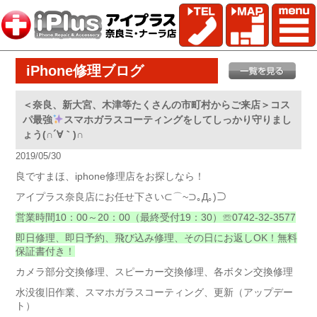
iPhone修理ブログ
＜奈良、新大宮、木津等たくさんの市町村からご来店＞コス
パ最強
スマホガラスコーティングをしてしっかり守りまし
ょう(∩´∀｀)∩
2019/05/30
良ですまほ、iphone修理店をお探しなら！
アイプラス奈良店にお任せ下さい⊂⌒~⊃｡Д｡)⊃
営業時間10：00～20：00（最終受付19：30）☏0742-32-3577
即日修理、即日予約、飛び込み修理、その日にお返しOK！無料
保証書付き！
カメラ部分交換修理、スピーカー交換修理、各ボタン交換修理
水没復旧作業、スマホガラスコーティング、更新（アップデー
ト）