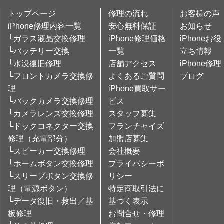
トップページ
修理の流れ
お客様の声
iPhone修理内容一覧
安心無料保証
お知らせ
└ガラス液晶交換修理
iPhone修理価格
iPhoneお役
└バッテリー交換
一覧
立ち情報
└水没復旧修理
店舗アクセス
iPhone修理
└フロントカメラ交換修
よくあるご質問
ブログ
理
iPhone買取サー
└バックカメラ交換修理
ビス
└カメラレンズ交換修理
スタッフ募集
└ドックコネクター交換
フランチャイズ
修理（充電部分）
加盟店募集
└スピーカー交換修理
会社概要
└ホームボタン交換修理
プライバシーポ
└スリープボタン交換修
リシー
理（電源ボタン）
特定商取引法に
└データ復旧・救出／基
基づく表示
板修理
お問合せ・修理