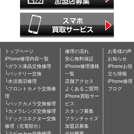
トップページ
修理の流れ
お客様の声
iPhone修理内容一覧
安心無料保証
お知らせ
└ガラス液晶交換修理
iPhone修理価格
iPhoneお役
└バッテリー交換
一覧
立ち情報
└水没復旧修理
店舗アクセス
iPhone修理
└フロントカメラ交換修
よくあるご質問
ブログ
理
iPhone買取サー
└バックカメラ交換修理
ビス
└カメラレンズ交換修理
スタッフ募集
└ドックコネクター交換
フランチャイズ
修理（充電部分）
加盟店募集
└スピーカー交換修理
会社概要