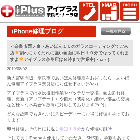
iPhone修理ブログ
＜奈良市西ノ京＞あいほん１０のガラスコーティングでご来
店
割れにくく汚れに強い画面に即日１０分でなってくれま
すよ
アイプラス奈良店は８時まで営業中(・ω・)
2019/08/02
新大宮駅周辺、奈良市であいほん修理店をお探しなら！あいほ
ん修理アイプラス奈良店にお任せ下さい(*ﾉωﾉ)
アイプラスでは水没復旧作業やバッテリー交換、画面割れ修
理、更新（アップデート）や復元（初期化）細かい部品の交換
など様々な不具合や故障に対応しております(^o^)丿
どんな故障でもきれいにスピーディーにお得に修理を承ってお
ります！
即日修理、その日にお返し
最短１５分
から修理可能
そして長くiPhoneを使用していただき、SNS割、学割もあって