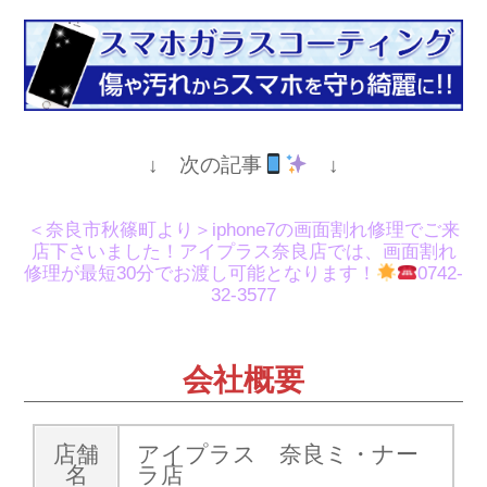
↓ 次の記事
↓
＜奈良市秋篠町より＞iphone7の画面割れ修理でご来
店下さいました！アイプラス奈良店では、画面割れ
修理が最短30分でお渡し可能となります！
0742-
32-3577
会社概要
店舗
アイプラス 奈良ミ・ナー
名
ラ店