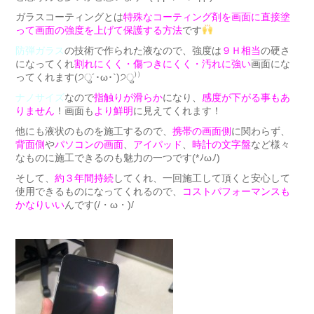
ガラスコーティングとは
特殊なコーティング剤を画面に直接塗
って画面の強度を上げて保護する方法
です
防弾ガラス
の技術で作られた液なので、強度は
９Ｈ相当
の硬さ
になってくれ
割れにくく・傷つきにくく・汚れに強い
画面にな
ってくれます(੭ु´･ω･`)੭ु⁾⁾
ナノサイズ
なので
指触りが滑らか
になり、
感度が下がる事もあ
りません
！画面も
より鮮明
に見えてくれます！
他にも液状のものを施工するので、
携帯の画面側
に関わらず、
背面側
や
パソコンの画面
、
アイパッド
、
時計の文字盤
など様々
なものに施工できるのも魅力の一つです(*ﾉωﾉ)
そして、
約３年間持続
してくれ、一回施工して頂くと安心して
使用できるものになってくれるので、
コストパフォーマンスも
かなりいい
んです(/・ω・)/