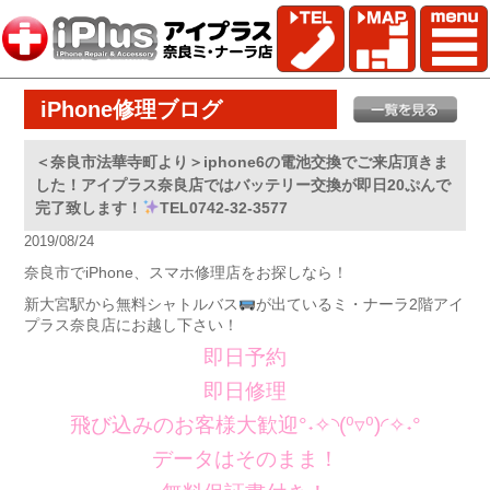
iPhone修理ブログ
＜奈良市法華寺町より＞iphone6の電池交換でご来店頂きま
した！アイプラス奈良店ではバッテリー交換が即日20ぷんで
完了致します！
TEL0742-32-3577
2019/08/24
奈良市でiPhone、スマホ修理店をお探しなら！
新大宮駅から無料シャトルバス
が出ているミ・ナーラ2階アイ
プラス奈良店にお越し下さい！
即日予約
即日修理
飛び込みのお客様大歓迎°˖✧◝(⁰▿⁰)◜✧˖°
データはそのまま！