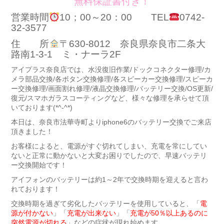
無料保証書付き！
営業時間
10；00～20：00 TEL
0742-
32-3577
住 所
〒630-8012 奈良県奈良市二条大
路南1-3-1 ミ・ナーラ2F
アイプラス奈良店では、水没復旧作業/ドックコネクター修理/カ
メラ部品交換/各ボタン交換修理/各スピーカー交換修理/スピーカ
ー交換修理/画面割れ修理/液晶交換修理/バッテリー交換/OS更新/
復元/スマホガラスコーティングなど、様々な修理を承らせて頂
いております(*^-^*)
本日は、奈良市法華寺町よりiphone6のバッテリー交換でご来店
頂きました！
お客様によると、電源がすぐ切れてしまい、充電を常にしてい
ないと正常に動かないと大変お困りでしたので、早速バッテリ
ー交換開始です！
アイフォンのバッテリーは約1～2年で交換時期を迎えると言わ
れております！
交換時期を過ぎて劣化したバッテリーを使用していると、「
電
源が付かない
」「
充電が出来ない
」「
充電が50％以上あるのに
突然電源が切れる
」などの症状が現れ始めます。