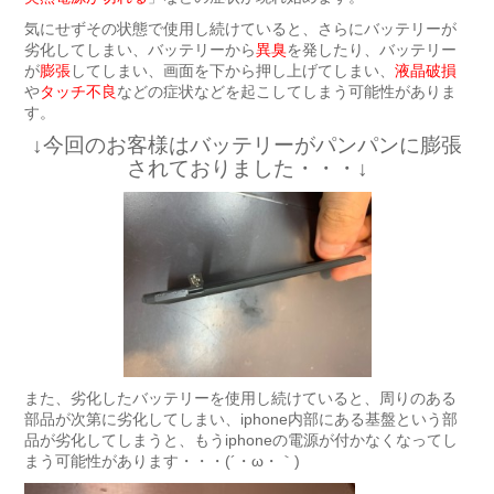
気にせずその状態で使用し続けていると、さらにバッテリーが
劣化してしまい、バッテリーから
異臭
を発したり、バッテリー
が
膨張
してしまい、画面を下から押し上げてしまい、
液晶破損
や
タッチ不良
などの症状などを起こしてしまう可能性がありま
す。
↓今回のお客様はバッテリーがパンパンに膨張
されておりました・・・↓
また、劣化したバッテリーを使用し続けていると、周りのある
部品が次第に劣化してしまい、iphone内部にある基盤という部
品が劣化してしまうと、もうiphoneの電源が付かなくなってし
まう可能性があります・・・(´・ω・｀)