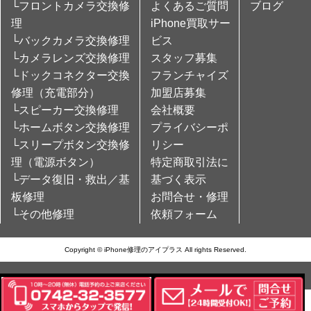
└フロントカメラ交換修
よくあるご質問
ブログ
理
iPhone買取サー
└バックカメラ交換修理
ビス
└カメラレンズ交換修理
スタッフ募集
└ドックコネクター交換
フランチャイズ
修理（充電部分）
加盟店募集
└スピーカー交換修理
会社概要
└ホームボタン交換修理
プライバシーポ
└スリープボタン交換修
リシー
理（電源ボタン）
特定商取引法に
└データ復旧・救出／基
基づく表示
板修理
お問合せ・修理
└その他修理
依頼フォーム
Copyright © iPhone修理のアイプラス All rights Reserved.