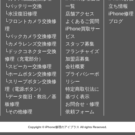
└バッテリー交換
一覧
立ち情報
└水没復旧修理
店舗アクセス
iPhone修理
└フロントカメラ交換修
よくあるご質問
ブログ
理
iPhone買取サー
└バックカメラ交換修理
ビス
└カメラレンズ交換修理
スタッフ募集
└ドックコネクター交換
フランチャイズ
修理（充電部分）
加盟店募集
└スピーカー交換修理
会社概要
└ホームボタン交換修理
プライバシーポ
└スリープボタン交換修
リシー
理（電源ボタン）
特定商取引法に
└データ復旧・救出／基
基づく表示
板修理
お問合せ・修理
└その他修理
依頼フォーム
Copyright © iPhone修理のアイプラス All rights Reserved.