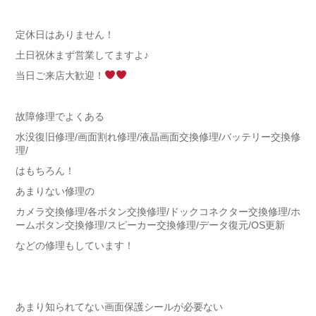
定休日はありません！
土日祝休まず営業してますよ♪
当日ご来店大歓迎！
故障修理でよくある
水没復旧修理
/
画面割れ修理
/
液晶画面交換修理
/
バッテリー交換修
理
/
はもちろん！
あまりない修理の
カメラ交換修理
/
各ボタン交換修理
/
ドックコネクター交換修理
/
ホ
ームボタン交換修理
/
スピーカー交換修理
/
データ復元
/OS
更新
などの修理もしています！
あまり知られてない画面保護シールが必要ない