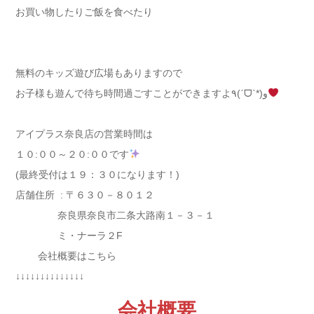
お買い物したりご飯を食べたり
無
料のキッズ遊び広場もありますので
お子様も遊んで待ち時間過ごすことができますよ
٩(
ˊ
ᗜ
ˋ
*
)
و
アイプラス奈良店の営業時間は
１０
:
００～２０
:
００です
(最終受付は１９：３０になります！)
店舗住所
:
〒６３０－８０１２
奈良県奈良市二条大路南１－３－１
ミ・ナーラ
２
F
会社概要はこちら
↓↓↓↓↓↓↓↓↓↓↓↓↓↓
会社概要