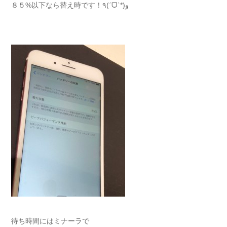
８５%以下なら替え時です！٩(ˊᗜˋ*)و
待ち時間にはミナーラで