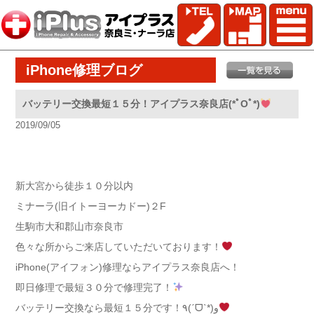
iPhone修理ブログ
バッテリー交換最短１５分！アイプラス奈良店(*ﾟOﾟ*)
2019/09/05
新大宮から徒歩１０分以内
ミナーラ(旧イトーヨーカドー)２
F
生駒市
大和郡山市
奈良市
色々な所からご来店していただいております！
iPhone
(アイフォン)修理ならアイプラス奈良店へ！
即日修理で最短３０分で修理完了！
バッテリー交換なら最短１５分です！
٩(
ˊ
ᗜ
ˋ
*
)
و