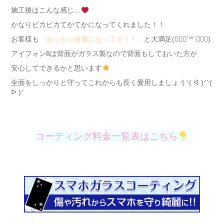
施工後はこんな感じ…
かなりピカピカてかてかになってくれました！！
お客様も
「めっちゃ綺麗になってる！！」
と大満足(๑⃙⃘ˊ꒳​ˋ๑⃙⃘)
アイフォン8は背面がガラス製なので背面もしておいた方が
安心してできるかと思います
全面をしっかりと守ってこれからも長く愛用しましょうᐠ( ᐛ )ᐟᐠ(
ᐖ )ᐟ
コーティング料金一覧表はこちら