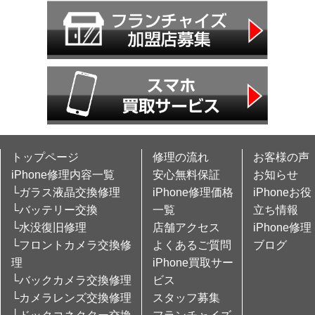
トップページ
修理の流れ
お客様の声
iPhone修理内容一覧
安心無料保証
お知らせ
└ガラス液晶交換修理
iPhone修理価格
iPhoneお役
└バッテリー交換
一覧
立ち情報
└水没復旧修理
店舗アクセス
iPhone修理
└フロントカメラ交換修
よくあるご質問
ブログ
理
iPhone買取サー
└バックカメラ交換修理
ビス
└カメラレンズ交換修理
スタッフ募集