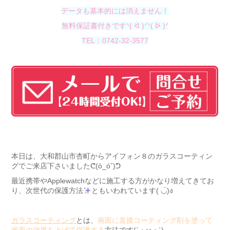
データも基本的には消えません！
無料保証書付きですᐠ( ᐛ )ᐟᐠ( ᐖ )ᐟ
TEL：0742-32-3577
本日は、大和郡山市杏町からアイフォン８のガラスコーティン
グでご来店下さいましたᕦ(ò_óˇ)ᕤ
最近携帯やApplewatchなどに施工する方がかなり増えてきてお
り、次世代の保護方法
ともいわれています( ◡̈)ง
ガラスコーティング
とは、
画面に直接コーティング剤を塗って