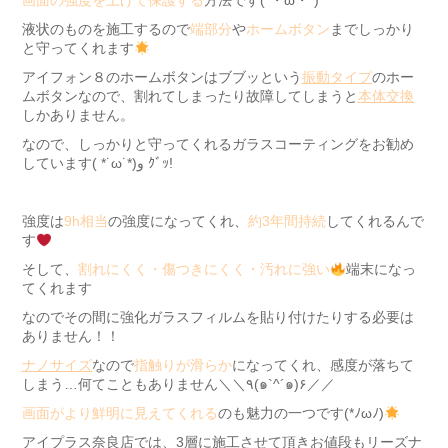
画面の強度を上げて保護する
方法です(`・ω・´)
液状のものを施工するので
端部分
や
ホームボタン
までしっかり
と守ってくれます
アイフォン８のホームボタンはブブッという
振動タイプ
のホー
ムボタンなので、割れてしまったり故障してしまうと
本体交換
しかありません。
なので、しっかりと守ってくれるガラスコーティングをお勧め
しています( *˙ω˙*)و ｸﾞｯ!
強度は
9h相当
の強度になってくれ、
約3年間持続
してくれるんで
す
そして、
割れにくく・傷つきにくく・汚れに強い
端末になっ
てくれます
なのでその間に強化ガラスフィルムを貼り付けたりする必要は
ありません！！
ナノサイズ
なので
指触りが滑らか
になってくれ、感度が落ちて
しまう…何てこともありません＼＼٩(๑`^´๑)۶／／
画面がより鮮明に見えてくれる
のも魅力の一つです(*ﾉωﾉ)
アイプラス奈良店では、3層に施工させて頂きお値段もリーズナ