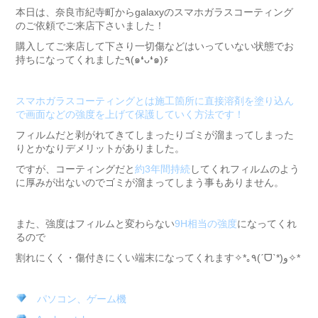
本日は、奈良市紀寺町からgalaxyのスマホガラスコーティング
のご依頼でご来店下さいました！
購入してご来店して下さり一切傷などはいっていない状態でお
持ちになってくれました٩(๑❛ᴗ❛๑)۶
スマホガラスコーティングとは施工箇所に直接溶剤を塗り込ん
で画面などの強度を上げて保護していく方法です！
フィルムだと剥がれてきてしまったりゴミが溜まってしまった
りとかなりデメリットがありました。
ですが、コーティングだと
約3年間持続
してくれフィルムのよう
に厚みが出ないのでゴミが溜まってしまう事もありません。
また、強度はフィルムと変わらない
9H相当の強度
になってくれ
るので
割れにくく・傷付きにくい端末になってくれます✧*｡٩(ˊᗜˋ*)و✧*
パソコン、ゲーム機