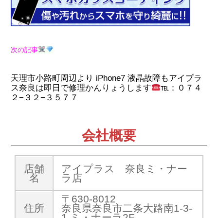
次の記事
天理市小路町周辺より iPhone7 液晶故障もアイプラ
ス奈良は即日で修理かんりょうします
℡：０７４
２−３２−３５７７
会社概要
店舗
アイプラス 奈良ミ・ナー
名
ラ店
〒630-8012
住所
奈良県奈良市二条大路南1-3-
1 ミ・ナーラ2F