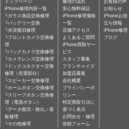
トップページ
修理の流れ
お客様の声
iPhone修理内容一覧
安心無料保証
お知らせ
└ガラス液晶交換修理
iPhone修理価格
iPhoneお役
└バッテリー交換
一覧
立ち情報
└水没復旧修理
店舗アクセス
iPhone修理
└フロントカメラ交換修
よくあるご質問
ブログ
理
iPhone買取サー
└バックカメラ交換修理
ビス
└カメラレンズ交換修理
スタッフ募集
└ドックコネクター交換
フランチャイズ
修理（充電部分）
加盟店募集
└スピーカー交換修理
会社概要
└ホームボタン交換修理
プライバシーポ
└スリープボタン交換修
リシー
理（電源ボタン）
特定商取引法に
└データ復旧・救出／基
基づく表示
板修理
お問合せ・修理
└その他修理
依頼フォーム