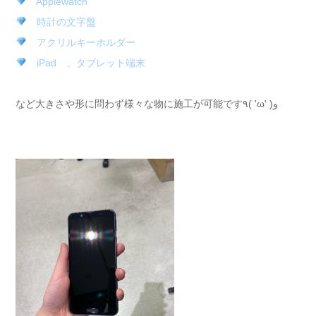
Applewatch
時計の文字盤
アクリルキーホルダー
iPad 、タブレット端末
など大きさや形に問わず様々な物に施工が可能です٩( 'ω' )و