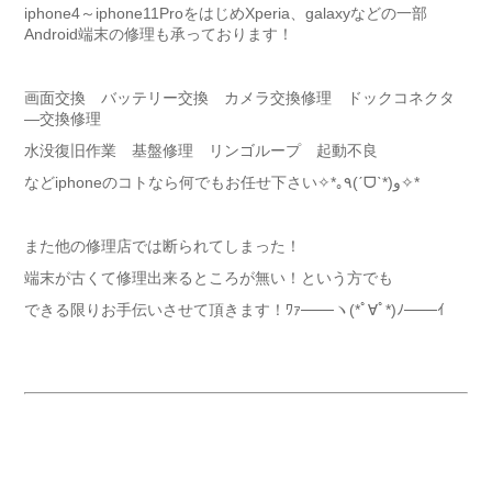
iphone4～iphone11ProをはじめXperia、galaxyなどの一部
Android端末の修理も承っております！
画面交換 バッテリー交換 カメラ交換修理 ドックコネクタ
―交換修理
水没復旧作業 基盤修理 リンゴループ 起動不良
などiphoneのコトなら何でもお任せ下さい✧*｡٩(ˊᗜˋ*)و✧*
また他の修理店では断られてしまった！
端末が古くて修理出来るところが無い！という方でも
できる限りお手伝いさせて頂きます！ﾜｧ───ヽ(*ﾟ∀ﾟ*)ﾉ───ｲ