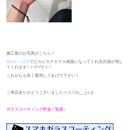
施工後のお写真がこちら！
最短5～10分
でピカピカテカテカ画面になってくれ光沢感が増し
てくれます°˖✧◝(⁰▿⁰)◜✧˖°
これからも長く愛用してあげて下さい！
ご来店ありがとうございましたペコリ(o_ _)ｏ))
ガラスコーティング料金一覧表↓