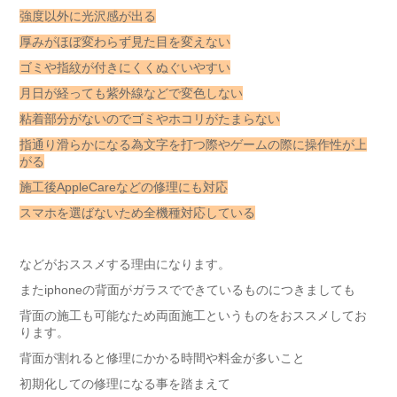
強度以外に光沢感が出る
厚みがほぼ変わらず見た目を変えない
ゴミや指紋が付きにくくぬぐいやすい
月日が経っても紫外線などで変色しない
粘着部分がないのでゴミやホコリがたまらない
指通り滑らかになる為文字を打つ際やゲームの際に操作性が上
がる
施工後AppleCareなどの修理にも対応
スマホを選ばないため全機種対応している
などがおススメする理由になります。
またiphoneの背面がガラスでできているものにつきましても
背面の施工も可能なため両面施工というものをおススメしてお
ります。
背面が割れると修理にかかる時間や料金が多いこと
初期化しての修理になる事を踏まえて