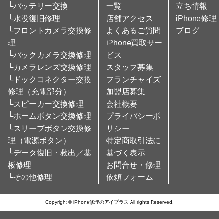
└バッテリー交換
一覧
立ち情報
└水没復旧修理
店舗アクセス
iPhone修理
└フロントカメラ交換修
よくあるご質問
ブログ
理
iPhone買取サー
└バックカメラ交換修理
ビス
└カメラレンズ交換修理
スタッフ募集
└ドックコネクター交換
フランチャイズ
修理（充電部分）
加盟店募集
└スピーカー交換修理
会社概要
└ホームボタン交換修理
プライバシーポ
└スリープボタン交換修
リシー
理（電源ボタン）
特定商取引法に
└データ復旧・救出／基
基づく表示
板修理
お問合せ・修理
└その他修理
依頼フォーム
Copyright © iPhone修理のアイプラス All rights Reserved.