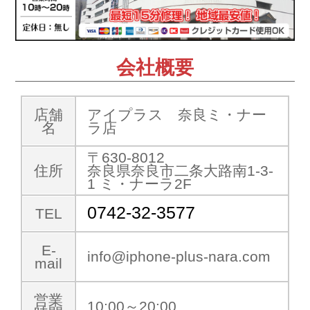
会社概要
店舗
アイプラス 奈良ミ・ナー
名
ラ店
〒630-8012
住所
奈良県奈良市二条大路南1-3-
1 ミ・ナーラ2F
0742-32-3577
TEL
E-
info@iphone-plus-nara.com
mail
営業
10:00～20:00