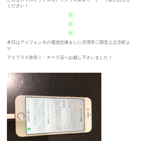
ください！
・
・
・
本日はアイフォン８の電池交換をしに天理市二階堂上之庄町よ
り
アイプラス奈良ミ・ナーラ店へお越し下さいました！