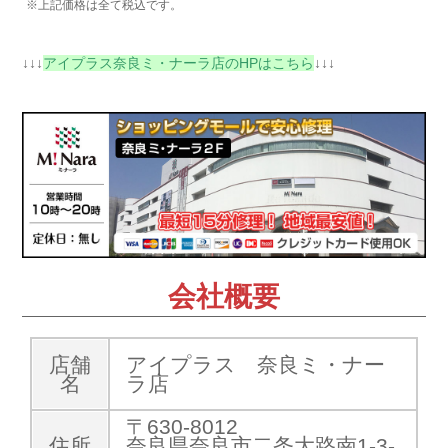
※上記価格は全て税込です。
↓↓↓
アイプラス奈良ミ・ナーラ店のHPはこちら
↓↓↓
会社概要
店舗
アイプラス 奈良ミ・ナー
名
ラ店
〒630-8012
住所
奈良県奈良市二条大路南1-3-