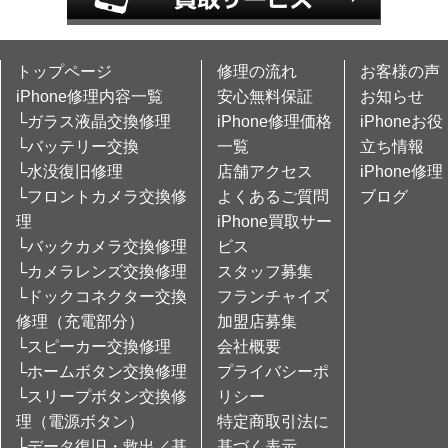
トップページ
修理の流れ
お客様の声
iPhone修理内容一覧
安心無料保証
お知らせ
└ガラス液晶交換修理
iPhone修理価格
iPhoneお役
└バッテリー交換
一覧
立ち情報
└水没復旧修理
店舗アクセス
iPhone修理
└フロントカメラ交換修
よくあるご質問
ブログ
理
iPhone買取サー
└バックカメラ交換修理
ビス
└カメラレンズ交換修理
スタッフ募集
└ドックコネクター交換
フランチャイズ
修理（充電部分）
加盟店募集
└スピーカー交換修理
会社概要
└ホームボタン交換修理
プライバシーポ
└スリープボタン交換修
リシー
理（電源ボタン）
特定商取引法に
└データ復旧・救出／基
基づく表示