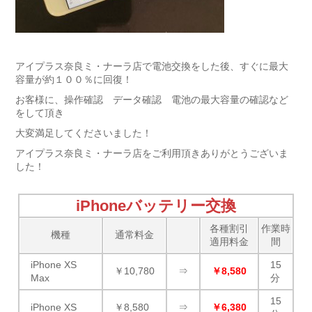
アイプラス奈良ミ・ナーラ店で電池交換をした後、すぐに最大
容量が約１００％に回復！
お客様に、操作確認 データ確認 電池の最大容量の確認など
をして頂き
大変満足してくださいました！
アイプラス奈良ミ・ナーラ店をご利用頂きありがとうございま
した！
iPhoneバッテリー交換
各種割引
作業時
機種
通常料金
適用料金
間
iPhone XS
15
￥10,780
⇒
￥8,580
Max
分
15
iPhone XS
￥8,580
⇒
￥6,380