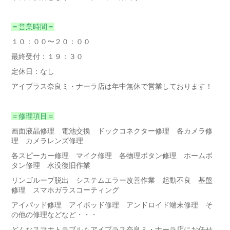
＝営業時間＝
１０：００〜２０：００
最終受付：１９：３０
定休日：なし
アイプラス奈良ミ・ナーラ店は年中無休で営業しております！
＝修理項目＝
画面液晶修理 電池交換 ドックコネクター修理 各カメラ修
理 カメラレンズ修理
各スピーカー修理 マイク修理 各物理ボタン修理 ホームボ
タン修理 水没復旧作業
リンゴループ脱出 システムエラー改善作業 起動不良 基盤
修理 スマホガラスコーティング
アイパッド修理 アイポッド修理 アンドロイド端末修理 そ
の他の修理などなど・・・
どんなスマホトラブルもアイプラス奈良ミ・ナーラ店にお任せ