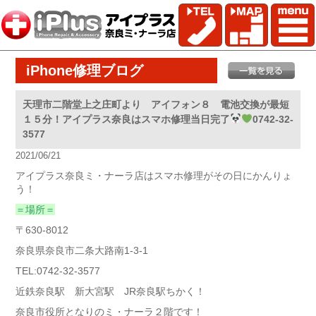
iPhone修理ブログ
天理市二階堂上之庄町より アイフォン８ 電池交換が最短
１５分！アイプラス奈良はスマホ修理当日完了
0742-32-
3577
2021/06/21
アイプラス奈良ミ・ナーラ店はスマホ修理がその日にかんりょ
う！
＝場所＝
〒630-8012
奈良県奈良市二条大路南1-3-1
TEL:0742-32-3577
近鉄奈良駅 新大宮駅 JR奈良駅ちかく！
奈良市役所となりのミ・ナーラ２階です！