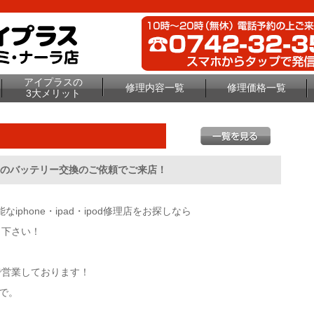
アイプラスの
修理内容一覧
修理価格一覧
3大メリット
0proのバッテリー交換のご依頼でご来店！
phone・ipad・ipod修理店をお探しなら
し下さい！
休で営業しております！
で。