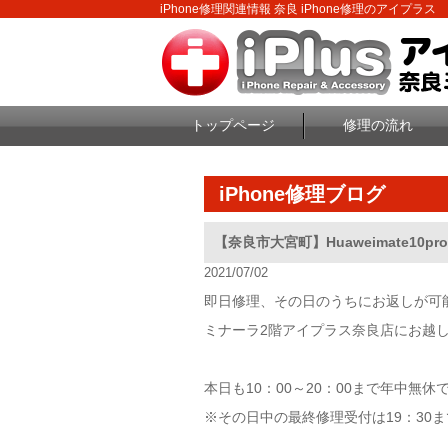
iPhone修理関連情報 奈良 iPhone修理のアイプラス
トップページ
修理の流れ
iPhone修理ブログ
【奈良市大宮町】Huaweimate1
2021/07/02
即日修理、その日のうちにお返しが可能なi
ミナーラ2階アイプラス奈良店にお越
本日も10：00～20：00まで年中無
※その日中の最終修理受付は19：30ま