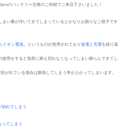
e10proのバッテリー交換のご依頼でご来店下さいました！
しまい裏が浮いてきてしまっているとかなりお困りなご様子です
ムイオン電池
」というものが使用されており
放電
と
充電
を繰り返
の使用をすると負荷に耐え切れなくなってしまい膨らんできてし
症状が出ている場合は膨張してしまう率が上がってしまいます。
が切れてしまう
なってしまう