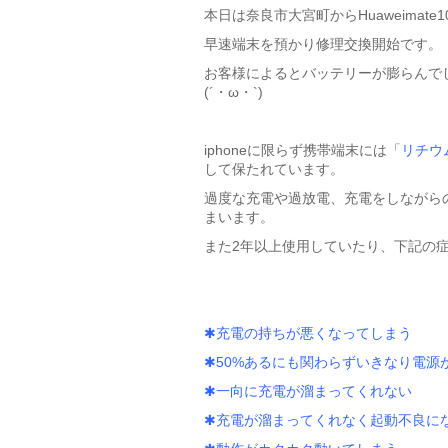
本日は奈良市大宮町からHuaweimat
早速端末を預かり修理交換開始です。
お客様によるとバッテリーが膨らんで
(´・ω・`)
iphoneに限らず携帯端末には「
リチウ
して保たれています。
過度な充電や過放電、充電をしながら
まいます。
また2年以上使用していたり、下記の
✱充電の持ちが悪くなってしまう
✱50%あるにも関わらずいきなり電源
✱一向に充電が溜まってくれない
✱充電が溜まってくれなく起動不良に