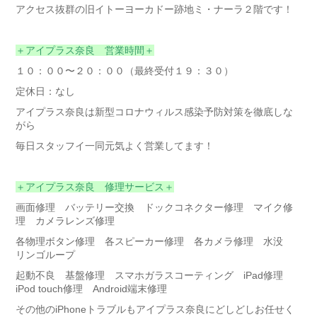
アクセス抜群の旧イトーヨーカドー跡地ミ・ナーラ２階です！
＋アイプラス奈良 営業時間＋
１０：００〜２０：００（最終受付１９：３０）
定休日：なし
アイプラス奈良は新型コロナウィルス感染予防対策を徹底しな
がら
毎日スタッフイ一同元気よく営業してます！
＋アイプラス奈良 修理サービス＋
画面修理 バッテリー交換 ドックコネクター修理 マイク修
理 カメラレンズ修理
各物理ボタン修理 各スピーカー修理 各カメラ修理 水没
リンゴループ
起動不良 基盤修理 スマホガラスコーティング iPad修理
iPod touch修理 Android端末修理
その他のiPhoneトラブルもアイプラス奈良にどしどしお任せく