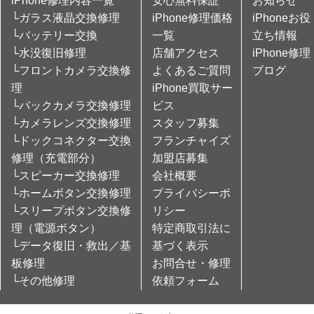
iPhone修理内容一覧
安心無料保証
お知らせ
└ガラス液晶交換修理
iPhone修理価格
iPhoneお役
└バッテリー交換
一覧
立ち情報
└水没復旧修理
店舗アクセス
iPhone修理
└フロントカメラ交換修
よくあるご質問
ブログ
理
iPhone買取サー
└バックカメラ交換修理
ビス
└カメラレンズ交換修理
スタッフ募集
└ドックコネクター交換
フランチャイズ
修理（充電部分）
加盟店募集
└スピーカー交換修理
会社概要
└ホームボタン交換修理
プライバシーポ
└スリープボタン交換修
リシー
理（電源ボタン）
特定商取引法に
└データ復旧・救出／基
基づく表示
板修理
お問合せ・修理
└その他修理
依頼フォーム