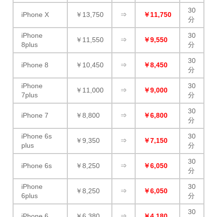
30
iPhone X
￥13,750
⇒
￥11,750
分
iPhone
30
￥11,550
⇒
￥9,550
8plus
分
30
iPhone 8
￥10,450
⇒
￥8,450
分
iPhone
30
￥11,000
⇒
￥9,000
7plus
分
30
iPhone 7
￥8,800
⇒
￥6,800
分
iPhone 6s
30
￥9,350
⇒
￥7,150
plus
分
30
iPhone 6s
￥8,250
⇒
￥6,050
分
iPhone
30
￥8,250
⇒
￥6,050
6plus
分
30
iPhone 6
￥6,380
⇒
￥4,180