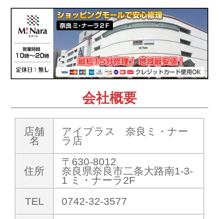
会社概要
店舗
アイプラス 奈良ミ・ナー
名
ラ店
〒630-8012
住所
奈良県奈良市二条大路南1-3-
1 ミ・ナーラ2F
TEL
0742-32-3577