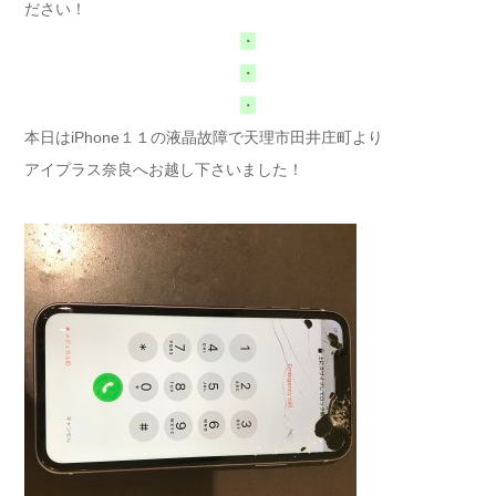
ださい！
・
・
・
本日はiPhone１１の液晶故障で天理市田井庄町より
アイプラス奈良へお越し下さいました！