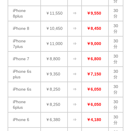
分
iPhone
30
￥11,550
⇒
￥9,550
8plus
分
30
iPhone 8
￥10,450
⇒
￥8,450
分
iPhone
30
￥11,000
⇒
￥9,000
7plus
分
30
iPhone 7
￥8,800
⇒
￥6,800
分
iPhone 6s
30
￥9,350
⇒
￥7,150
plus
分
30
iPhone 6s
￥8,250
⇒
￥6,050
分
iPhone
30
￥8,250
⇒
￥6,050
6plus
分
30
iPhone 6
￥6,380
⇒
￥4,180
分