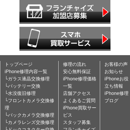
トップページ
修理の流れ
お客様の声
iPhone修理内容一覧
安心無料保証
お知らせ
└ガラス液晶交換修理
iPhone修理価格
iPhoneお役
└バッテリー交換
一覧
立ち情報
└水没復旧修理
店舗アクセス
iPhone修理
└フロントカメラ交換修
よくあるご質問
ブログ
理
iPhone買取サー
└バックカメラ交換修理
ビス
└カメラレンズ交換修理
スタッフ募集
└ドックコネクター交換
フランチャイズ