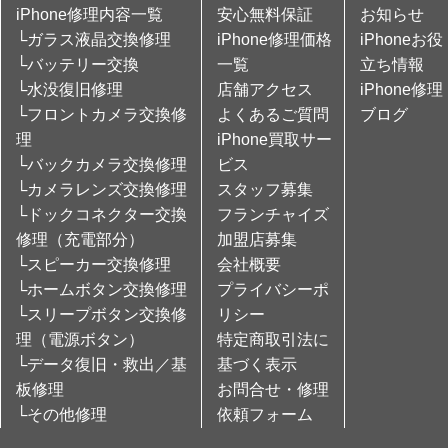
iPhone修理内容一覧
安心無料保証
お知らせ
└ガラス液晶交換修理
iPhone修理価格
iPhoneお役
└バッテリー交換
一覧
立ち情報
└水没復旧修理
店舗アクセス
iPhone修理
└フロントカメラ交換修
よくあるご質問
ブログ
理
iPhone買取サー
└バックカメラ交換修理
ビス
└カメラレンズ交換修理
スタッフ募集
└ドックコネクター交換
フランチャイズ
修理（充電部分）
加盟店募集
└スピーカー交換修理
会社概要
└ホームボタン交換修理
プライバシーポ
└スリープボタン交換修
リシー
理（電源ボタン）
特定商取引法に
└データ復旧・救出／基
基づく表示
板修理
お問合せ・修理
└その他修理
依頼フォーム