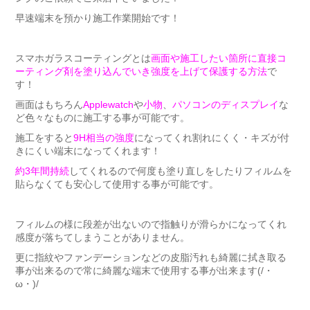
早速端末を預かり施工作業開始です！
スマホガラスコーティングとは
画面や施工したい箇所に直接コ
ーティング剤を塗り込んでいき強度を上げて保護する方法
で
す！
画面はもちろん
Applewatch
や
小物
、
パソコンのディスプレイ
な
ど色々なものに施工する事が可能です。
施工をすると
9H相当の強度
になってくれ割れにくく・キズが付
きにくい端末になってくれます！
約3年間持続
してくれるので何度も塗り直しをしたりフィルムを
貼らなくても安心して使用する事が可能です。
フィルムの様に段差が出ないので指触りが滑らかになってくれ
感度が落ちてしまうことがありません。
更に指紋やファンデーションなどの皮脂汚れも綺麗に拭き取る
事が出来るので常に綺麗な端末で使用する事が出来ます(/・
ω・)/