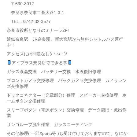
〒630-8012
奈良県奈良市二条大路1-3-1
TEL：0742-32-3577
奈良市役所となりのミナーラ2F!
近鉄奈良駅、JR奈良駅、新大宮駅から無料シャトルバス運行
中！
アクセスには問題なし(/・ω・)/
アイプラス奈良店でできる事
ガラス液晶交換 バッテリー交換 水没復旧修理
フロントカメラ交換修理 バックカメラ交換修理 カメラレン
ズ交換修理
ドックコネクタ―（充電部分）修理 スピーカー交換修理 ホ
ームボタン交換修理
スリープボタン（電源ボタン）交換修理 データ復旧・救出作
業
リンゴループ脱出作業 ガラスコーティング
その他修理( 一部Xperia等 )も受け付けておりますので、なにか