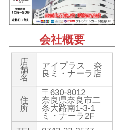
会社概要
店
アイプラス 奈
舗
良ミ・ナーラ店
名
〒630-8012
住
奈良県奈良市二
所
条大路南1-3-1
ミ・ナーラ2F