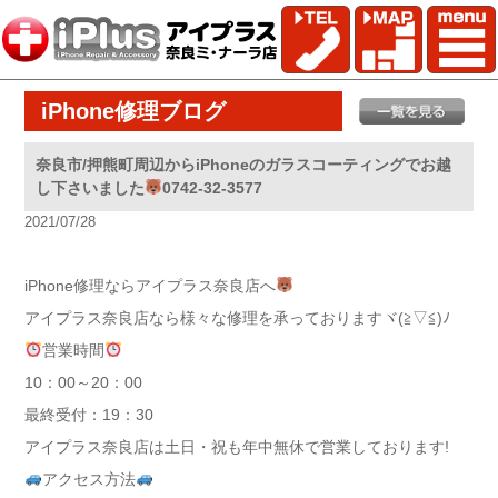
iPhone修理ブログ
奈良市/押熊町周辺からiPhoneのガラスコーティングでお越
し下さいました
0742-32-3577
2021/07/28
iPhone修理ならアイプラス奈良店へ
アイプラス奈良店なら様々な修理を承っておりますヾ(≧▽≦)ﾉ
営業時間
10：00～20：00
最終受付：19：30
アイプラス奈良店は土日・祝も年中無休で営業しております!
アクセス方法