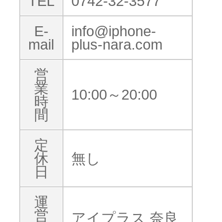
TEL
0742-32-3577
E-
info@iphone-
mail
plus-nara.com
営
業
10:00～20:00
時
間
定
休
無し
日
運
営
アイプラス 奈良