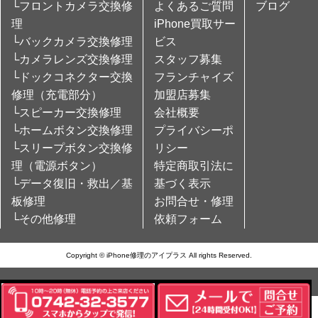
└フロントカメラ交換修
よくあるご質問
ブログ
理
iPhone買取サー
└バックカメラ交換修理
ビス
└カメラレンズ交換修理
スタッフ募集
└ドックコネクター交換
フランチャイズ
修理（充電部分）
加盟店募集
└スピーカー交換修理
会社概要
└ホームボタン交換修理
プライバシーポ
└スリープボタン交換修
リシー
理（電源ボタン）
特定商取引法に
└データ復旧・救出／基
基づく表示
板修理
お問合せ・修理
└その他修理
依頼フォーム
Copyright © iPhone修理のアイプラス All rights Reserved.