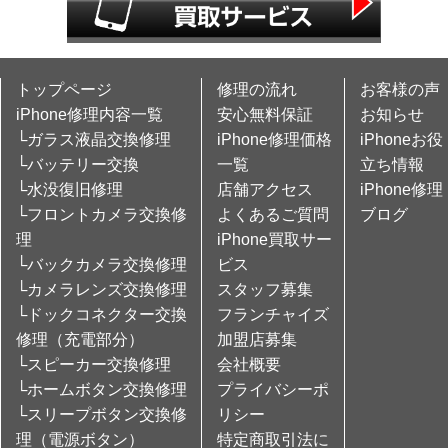
トップページ
修理の流れ
お客様の声
iPhone修理内容一覧
安心無料保証
お知らせ
└ガラス液晶交換修理
iPhone修理価格
iPhoneお役
└バッテリー交換
一覧
立ち情報
└水没復旧修理
店舗アクセス
iPhone修理
└フロントカメラ交換修
よくあるご質問
ブログ
理
iPhone買取サー
└バックカメラ交換修理
ビス
└カメラレンズ交換修理
スタッフ募集
└ドックコネクター交換
フランチャイズ
修理（充電部分）
加盟店募集
└スピーカー交換修理
会社概要
└ホームボタン交換修理
プライバシーポ
└スリープボタン交換修
リシー
理（電源ボタン）
特定商取引法に