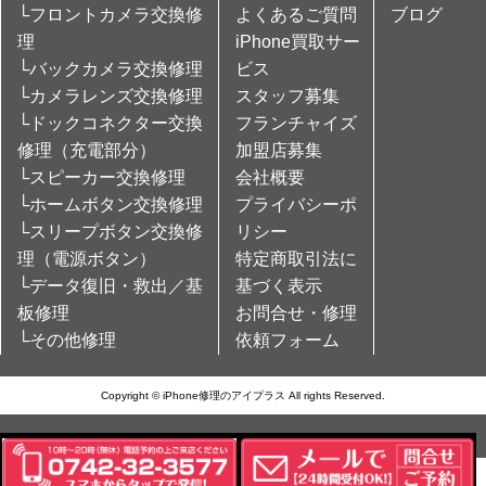
└フロントカメラ交換修
よくあるご質問
ブログ
理
iPhone買取サー
└バックカメラ交換修理
ビス
└カメラレンズ交換修理
スタッフ募集
└ドックコネクター交換
フランチャイズ
修理（充電部分）
加盟店募集
└スピーカー交換修理
会社概要
└ホームボタン交換修理
プライバシーポ
└スリープボタン交換修
リシー
理（電源ボタン）
特定商取引法に
└データ復旧・救出／基
基づく表示
板修理
お問合せ・修理
└その他修理
依頼フォーム
Copyright © iPhone修理のアイプラス All rights Reserved.