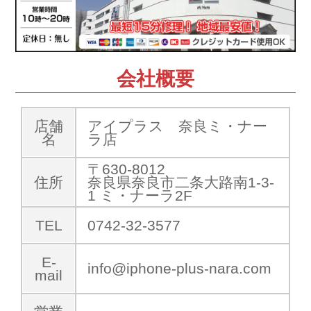
会社概要
店舗
アイプラス 奈良ミ・ナー
名
ラ店
〒630-8012
住所
奈良県奈良市二条大路南1-3-
1 ミ・ナーラ2F
TEL
0742-32-3577
E-
info@iphone-plus-nara.com
mail