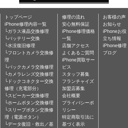
トップページ
修理の流れ
お客様の声
iPhone修理内容一覧
安心無料保証
お知らせ
└ガラス液晶交換修理
iPhone修理価格
iPhoneお役
└バッテリー交換
一覧
立ち情報
└水没復旧修理
店舗アクセス
iPhone修理
└フロントカメラ交換修
よくあるご質問
ブログ
理
iPhone買取サー
└バックカメラ交換修理
ビス
└カメラレンズ交換修理
スタッフ募集
└ドックコネクター交換
フランチャイズ
修理（充電部分）
加盟店募集
└スピーカー交換修理
会社概要
└ホームボタン交換修理
プライバシーポ
└スリープボタン交換修
リシー
理（電源ボタン）
特定商取引法に
└データ復旧・救出／基
基づく表示