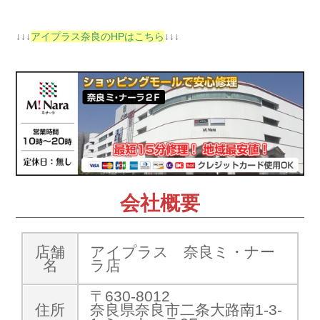
↓↓↓
アイプラス奈良のHPはこちら
↓↓↓
会社概要
店舗
アイプラス 奈良ミ・ナー
名
ラ店
〒630-8012
住所
奈良県奈良市二条大路南1-3-