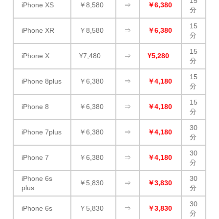
15
iPhone XS
￥8,580
⇒
￥6,380
分
15
iPhone XR
￥8,580
⇒
￥6,380
分
15
iPhone X
¥7,480
⇒
¥5,280
分
15
iPhone 8plus
￥6,380
⇒
￥4,180
分
15
iPhone 8
￥6,380
⇒
￥4,180
分
30
iPhone 7plus
￥6,380
⇒
￥4,180
分
30
iPhone 7
￥6,380
⇒
￥4,180
分
iPhone 6s
30
￥5,830
⇒
￥3,830
plus
分
30
iPhone 6s
￥5,830
⇒
￥3,830
分