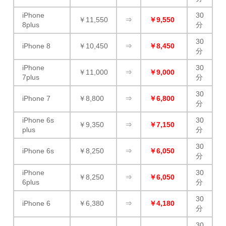
iPhone
30
￥11,550
⇒
￥9,550
8plus
分
30
iPhone 8
￥10,450
⇒
￥8,450
分
iPhone
30
￥11,000
⇒
￥9,000
7plus
分
30
iPhone 7
￥8,800
⇒
￥6,800
分
iPhone 6s
30
￥9,350
⇒
￥7,150
plus
分
30
iPhone 6s
￥8,250
⇒
￥6,050
分
iPhone
30
￥8,250
⇒
￥6,050
6plus
分
30
iPhone 6
￥6,380
⇒
￥4,180
分
30