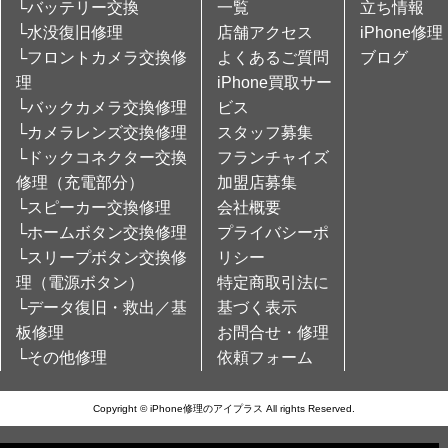
└バッテリー交換
一覧
立ち情報
└水没復旧修理
店舗アクセス
iPhone修理
└フロントカメラ交換修
よくあるご質問
ブログ
理
iPhone買取サー
└バックカメラ交換修理
ビス
└カメラレンズ交換修理
スタッフ募集
└ドックコネクター交換
フランチャイズ
修理（充電部分）
加盟店募集
└スピーカー交換修理
会社概要
└ホームボタン交換修理
プライバシーポ
└スリープボタン交換修
リシー
理（電源ボタン）
特定商取引法に
└データ復旧・救出／基
基づく表示
板修理
お問合せ・修理
└その他修理
依頼フォーム
Copyright © iPhone修理のアイプラス All rights Reserved.