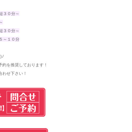
短３０分～
～
短３０分～
５～１０分
)ﾉ
予約を推奨しております！
合わせ下さい！