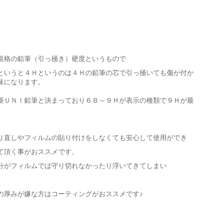
規格の鉛筆（引っ掻き）硬度というもので
というと４Ｈというのは４Ｈの鉛筆の芯で引っ掻いても傷が付か
味になります。
菱ＵＮＩ鉛筆と決まっており６Ｂ～９Ｈが表示の種類で９Ｈが最
り直しやフィルムの貼り付けをしなくても安心して使用ができ
て頂く事がおススメです。
分がフィルムでは守り切れなかったり浮いてきてしまい
の厚みが嫌な方はコーティングがおススメです♪