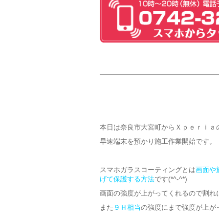
本日は奈良市大宮町からＸｐｅｒｉａ
早速端末を預かり施工作業開始です。
スマホガラスコーティングとは
画面や
げて保護する方法
です(*^-^*)
画面の強度が上がってくれるので割れ
また
９Ｈ相当
の強度にまで強度が上が