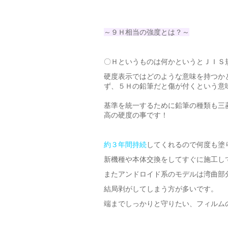
～９Ｈ相当の強度とは？～
〇Ｈというものは何かというとＪＩＳ
硬度表示ではどのような意味を持つか
ず、５Ｈの鉛筆だと傷が付くという意
基準を統一するために鉛筆の種類も三
高の硬度の事です！
約３年間持続
してくれるので何度も塗
新機種や本体交換をしてすぐに施工し
またアンドロイド系のモデルは湾曲部
結局剥がしてしまう方が多いです。
端までしっかりと守りたい、フィルム