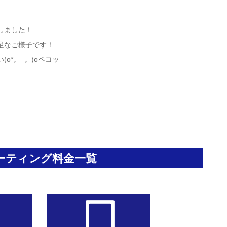
しました！
足なご様子です！
o*。_。)oペコッ
ーティング料金一覧