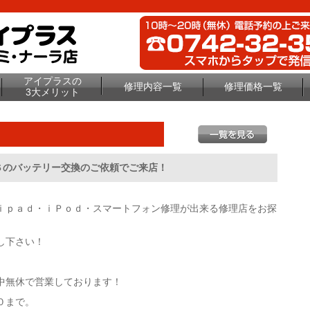
アイプラスの
修理内容一覧
修理価格一覧
3大メリット
Ｓのバッテリー交換のご依頼でご来店！
ｉｐａｄ・ｉＰｏｄ・スマートフォン修理が出来る修理店をお探
し下さい！
中無休で営業しております！
０まで。