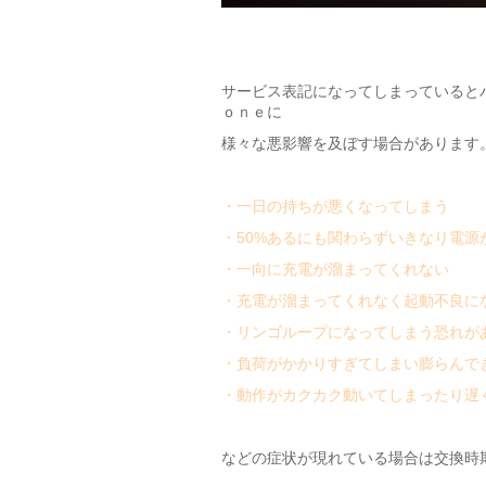
サービス表記になってしまっていると
ｏｎｅに
様々な悪影響を及ぼす場合があります
・一日の持ちが悪くなってしまう
・50%あるにも関わらずいきなり電源
・一向に充電が溜まってくれない
・充電が溜まってくれなく起動不良に
・リンゴループになってしまう恐れが
・負荷がかかりすぎてしまい膨らんで
・動作がカクカク動いてしまったり遅
などの症状が現れている場合は交換時