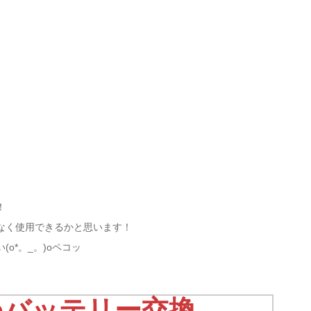
！
なく使用できるかと思います！
o*。_。)oペコッ
neバッテリー交換