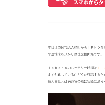
本日は奈良市恋の窪町からＩＰＨＯＮ
早速端末を預かり修理交換開始です。
ｉｐｈｏｎｅのバッテリー時期は
１～
まず劣化しているかどうか確認するた
最大容量とは満充電の際に実際に溜ま