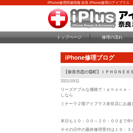
iPhone修理関連情報 奈良 iPhone修理のアイプラス
トップページ
修理の流れ
iPhone修理ブログ
【奈良市恋の窪町】ＩＰＨＯＮＥ６
2021/10/11
リーズナブルな価格でｉｐｈｏｎｅ・
しなら
ミナーラ２階アイプラス奈良店にお越
本日も１０：００～２０：００まで年
※その日中の最終修理受付は１９：３