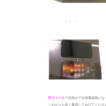
↓ ↓ ↓
即日３０分
で交換ができ綺麗画面にな
これからも長く愛用してあげてください(