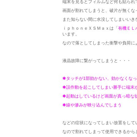
端末を見るとフィルムなど何も貼られて
画面が割れてしまうと、破片が無くな
また知らない間に水没してしまいいき
ｉｐｈｏｎｅＸＳＭａｘは「
有機ＥＬ
います。
なので落としてしまった衝撃や負荷に
液晶故障に繋がってしまうと・・・
✱タッチが1部効かない、効かなくな
✱誤作動を起こしてしまい勝手に端末
✱起動はしているけど画面が真っ暗な
✱線や滲みが映り込んでしまう
などの症状になってしまい放置をして
なので割れてしまって使用できるから