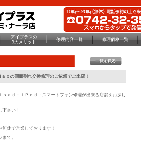
アイプラスの
修理内容一覧
修理価格一覧
3大メリット
Ｍａｘの画面割れ交換修理のご依頼でご来店！
ｉｐａｄ・ｉＰｏｄ・スマートフォン修理が出来る店舗をお探し
し下さい！
中無休で営業しております！
０まで。