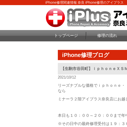
iPhone修理関連情報 奈良 iPhone修理のアイプラス
トップページ
修理の流れ
iPhone修理ブログ
【生駒市谷田町】ｉｐｈｏｎｅＸＳ
2021/10/12
リーズナブルな価格でｉｐｈｏｎｅ・
なら
ミナーラ２階アイプラス奈良店にお越
本日も１０：００～２０：００まで年
※その日中の最終修理受付は１９：３