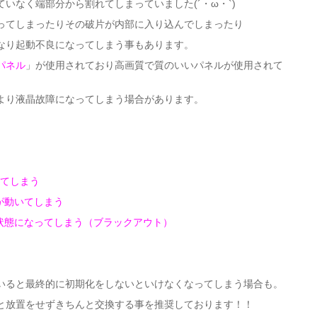
いなく端部分から割れてしまっていました(´・ω・`)
ってしまったりその破片が内部に入り込んでしまったり
なり起動不良になってしまう事もあります。
パネル
」が使用されており高画質で質のいいパネルが使用されて
より液晶故障になってしまう場合があります。
ってしまう
が動いてしまう
状態になってしまう（ブラックアウト）
いると最終的に初期化をしないといけなくなってしまう場合も。
と放置をせずきちんと交換する事を推奨しております！！