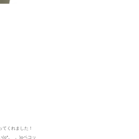
ってくれました！
o*。_。)oペコッ