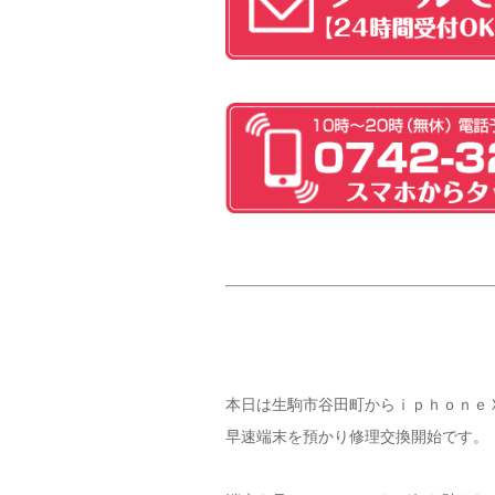
本日は生駒市谷田町からｉｐｈｏｎｅ
早速端末を預かり修理交換開始です。