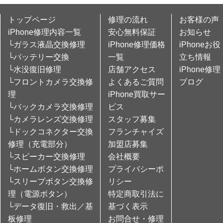
トップページ
修理の流れ
お客様の声
iPhone修理内容一覧
安心無料保証
お知らせ
└ガラス液晶交換修理
iPhone修理価格
iPhoneお役
└バッテリー交換
一覧
立ち情報
└水没復旧修理
店舗アクセス
iPhone修理
└フロントカメラ交換修
よくあるご質問
ブログ
理
iPhone買取サー
└バックカメラ交換修理
ビス
└カメラレンズ交換修理
スタッフ募集
└ドックコネクター交換
フランチャイズ
修理（充電部分）
加盟店募集
└スピーカー交換修理
会社概要
└ホームボタン交換修理
プライバシーポ
└スリープボタン交換修
リシー
理（電源ボタン）
特定商取引法に
└データ復旧・救出／基
基づく表示
板修理
お問合せ・修理