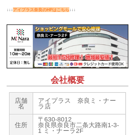
↓↓↓
アイプラス奈良のHPはこちら
↓↓↓
会社概要
店舗
アイプラス 奈良ミ・ナー
名
ラ店
〒630-8012
住所
奈良県奈良市二条大路南1-3-
1 ミ・ナーラ2F