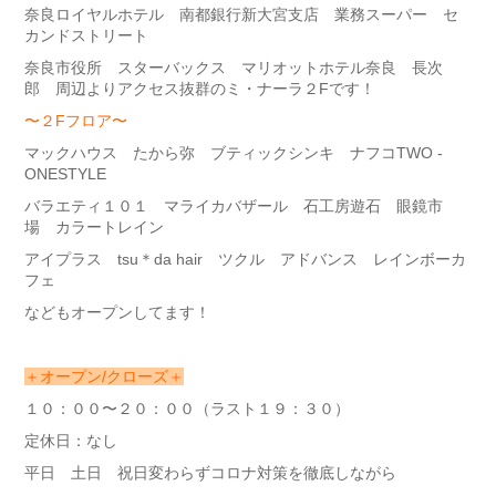
奈良ロイヤルホテル 南都銀行新大宮支店 業務スーパー セ
カンドストリート
奈良市役所 スターバックス マリオットホテル奈良 長次
郎 周辺よりアクセス抜群のミ・ナーラ２Fです！
〜２Fフロア〜
マックハウス たから弥 ブティックシンキ ナフコTWO -
ONESTYLE
バラエティ１０１ マライカバザール 石工房遊石 眼鏡市
場 カラートレイン
アイプラス tsu＊da hair ツクル アドバンス レインボーカ
フェ
などもオープンしてます！
＋オープン/クローズ＋
１０：００〜２０：００（ラスト１９：３０）
定休日：なし
平日 土日 祝日変わらずコロナ対策を徹底しながら