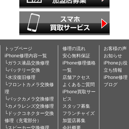
トップページ
修理の流れ
お客様の声
iPhone修理内容一覧
安心無料保証
お知らせ
└ガラス液晶交換修理
iPhone修理価格
iPhoneお役
└バッテリー交換
一覧
立ち情報
└水没復旧修理
店舗アクセス
iPhone修理
└フロントカメラ交換修
よくあるご質問
ブログ
理
iPhone買取サー
└バックカメラ交換修理
ビス
└カメラレンズ交換修理
スタッフ募集
└ドックコネクター交換
フランチャイズ
修理（充電部分）
加盟店募集
└スピーカー交換修理
会社概要