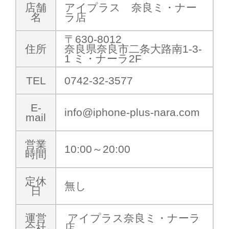
店舗
アイプラス 奈良ミ・ナー
名
ラ店
〒630-8012
住所
奈良県奈良市二条大路南1-3-
1 ミ・ナーラ2F
TEL
0742-32-3577
E-
info@iphone-plus-nara.com
mail
営業
10:00～20:00
時間
定休
無し
日
運営
アイプラス奈良ミ・ナーラ
会社
店