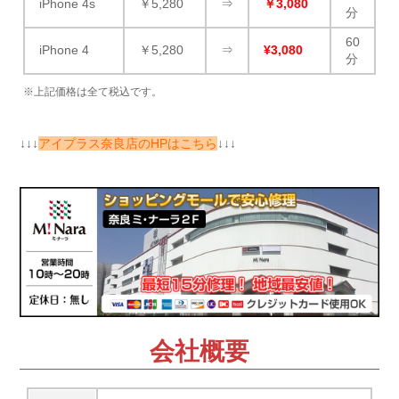
iPhone 4s
￥5,280
⇒
￥3,080
分
60
iPhone 4
￥5,280
⇒
¥3,080
分
※上記価格は全て税込です。
↓↓↓
アイプラス奈良店のHPはこちら
↓↓↓
会社概要