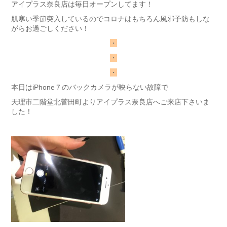
アイプラス奈良店は毎日オープンしてます！
肌寒い季節突入しているのでコロナはもちろん風邪予防もしな
がらお過ごしください！
・
・
・
本日はiPhone７のバックカメラが映らない故障で
天理市二階堂北菅田町よりアイプラス奈良店へご来店下さいま
した！