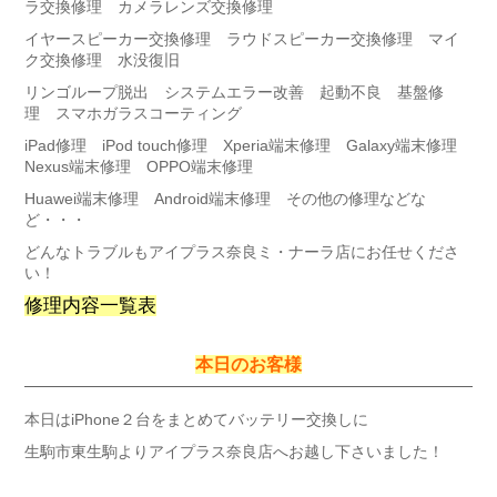
ラ交換修理 カメラレンズ交換修理
イヤースピーカー交換修理 ラウドスピーカー交換修理 マイ
ク交換修理 水没復旧
リンゴループ脱出 システムエラー改善 起動不良 基盤修
理 スマホガラスコーティング
iPad修理 iPod touch修理 Xperia端末修理 Galaxy端末修理
Nexus端末修理 OPPO端末修理
Huawei端末修理 Android端末修理 その他の修理などな
ど・・・
どんなトラブルもアイプラス奈良ミ・ナーラ店にお任せくださ
い！
修理内容一覧表
本日のお客様
本日はiPhone２台をまとめてバッテリー交換しに
生駒市東生駒よりアイプラス奈良店へお越し下さいました！