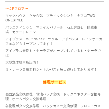
〜２Fフロア〜
マックハウス たから弥 ブティックシンキ ナフコTWO -
ONESTYLE
バラエティ１０１ マライカバザール 石工房遊石 眼鏡市
場 カラートレイン
アイプラス tsu＊da hair ツクル アドバンス レインボーカ
フェなどもオープンしてます！
アイプラス奈良ミ・ナーラ店がオープンしているミ・ナーラで
は
大型立体駐車所設備！
ミ・ナーラ専用無料シャトルバスも毎日運行しております！
修理サービス
画面液晶交換修理 電池パック交換 ドックコネクター交換修
理 ホームボタン交換修理
各物理ボタン交換修理 バックカメラ交換修理 フロントカメ