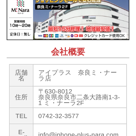
会社概要
店舗
アイプラス 奈良ミ・ナー
名
ラ店
〒630-8012
住所
奈良県奈良市二条大路南1-3-
1 ミ・ナーラ2F
TEL
0742-32-3577
E-
info@iphone-plus-nara.com