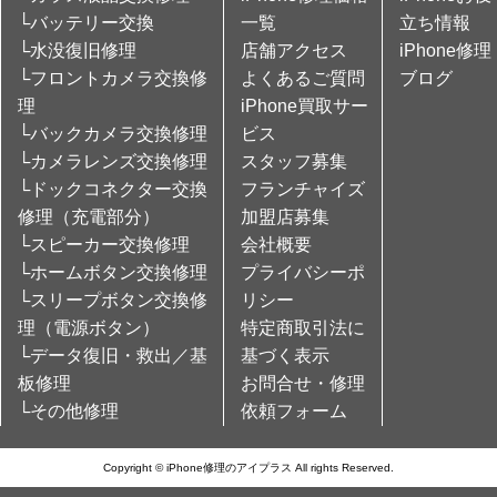
└バッテリー交換
一覧
立ち情報
└水没復旧修理
店舗アクセス
iPhone修理
└フロントカメラ交換修
よくあるご質問
ブログ
理
iPhone買取サー
└バックカメラ交換修理
ビス
└カメラレンズ交換修理
スタッフ募集
└ドックコネクター交換
フランチャイズ
修理（充電部分）
加盟店募集
└スピーカー交換修理
会社概要
└ホームボタン交換修理
プライバシーポ
└スリープボタン交換修
リシー
理（電源ボタン）
特定商取引法に
└データ復旧・救出／基
基づく表示
板修理
お問合せ・修理
└その他修理
依頼フォーム
Copyright © iPhone修理のアイプラス All rights Reserved.