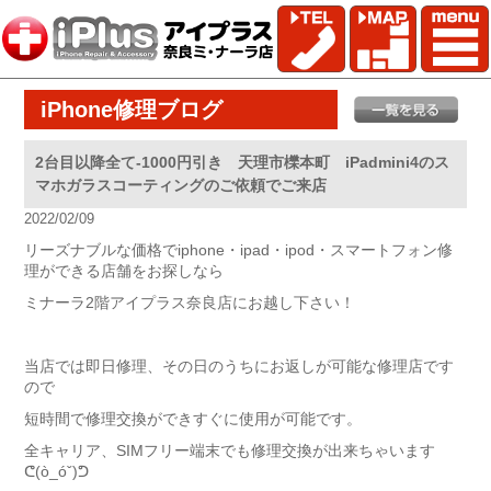
iPhone修理ブログ
2台目以降全て-1000円引き 天理市櫟本町 iPadmini4のス
マホガラスコーティングのご依頼でご来店
2022/02/09
リーズナブルな価格でiphone・ipad・ipod・スマートフォン修
理ができる店舗をお探しなら
ミナーラ2階アイプラス奈良店にお越し下さい！
当店では即日修理、その日のうちにお返しが可能な修理店です
ので
短時間で修理交換ができすぐに使用が可能です。
全キャリア、SIMフリー端末でも修理交換が出来ちゃいます
ᕦ(ò_óˇ)ᕤ