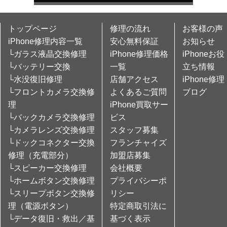
トップページ
修理の流れ
お客様の声
iPhone修理内容一覧
安心無料保証
お知らせ
└ガラス液晶交換修理
iPhone修理価格
iPhoneお役
└バッテリー交換
一覧
立ち情報
└水没復旧修理
店舗アクセス
iPhone修理
└フロントカメラ交換修
よくあるご質問
ブログ
理
iPhone買取サー
└バックカメラ交換修理
ビス
└カメラレンズ交換修理
スタッフ募集
└ドックコネクター交換
フランチャイズ
修理（充電部分）
加盟店募集
└スピーカー交換修理
会社概要
└ホームボタン交換修理
プライバシーポ
└スリープボタン交換修
リシー
理（電源ボタン）
特定商取引法に
└データ復旧・救出／基
基づく表示