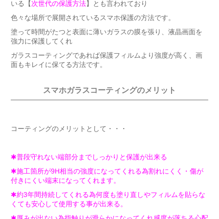
いる【
次世代の保護方法
】とも言われており
色々な場所で展開されているスマホ保護の方法です。
塗って時間がたつと表面に薄いガラスの膜を張り、液晶画面を
強力に保護してくれ
ガラスコーティングであれば保護フィルムより強度が高く、画
面もキレイに保てる方法です。
スマホガラスコーティングのメリット
コーティングのメリットとして・・・
✱普段守れない端部分までしっかりと保護が出来る
✱施工箇所が9H相当の強度になってくれる為割れにくく・傷が
付きにくい端末になってくれます。
✱約3年間持続してくれる為何度も塗り直しやフィルムを貼らな
くても安心して使用する事が出来る。
✱厚みが出ない為指触りが滑らかになってくれ感度が落ちる心配