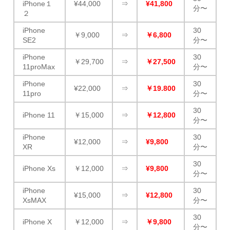
iPhone１
¥44,000
⇒
¥41,800
分〜
２
iPhone
30
￥9,000
⇒
￥6,800
SE2
分〜
iPhone
30
￥29,700
⇒
￥27,500
11proMax
分〜
iPhone
30
¥22,000
⇒
￥19.800
11pro
分〜
30
iPhone 11
￥15,000
⇒
￥12,800
分〜
iPhone
30
¥12,000
⇒
¥9,800
XR
分〜
30
iPhone Xs
￥12,000
⇒
¥9,800
分〜
iPhone
30
¥15,000
⇒
¥12,800
XsMAX
分〜
30
iPhone X
￥12,000
⇒
￥9,800
分〜