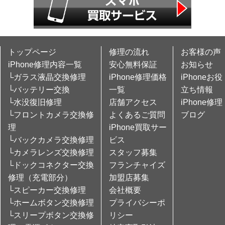
トップページ
修理の流れ
お客様の声
iPhone修理内容一覧
安心無料保証
お知らせ
└ガラス液晶交換修理
iPhone修理価格
iPhoneお役
└バッテリー交換
一覧
立ち情報
└水没復旧修理
店舗アクセス
iPhone修理
└フロントカメラ交換修
よくあるご質問
ブログ
理
iPhone買取サー
└バックカメラ交換修理
ビス
└カメラレンズ交換修理
スタッフ募集
└ドックコネクター交換
フランチャイズ
修理（充電部分）
加盟店募集
└スピーカー交換修理
会社概要
└ホームボタン交換修理
プライバシーポ
└スリープボタン交換修
リシー