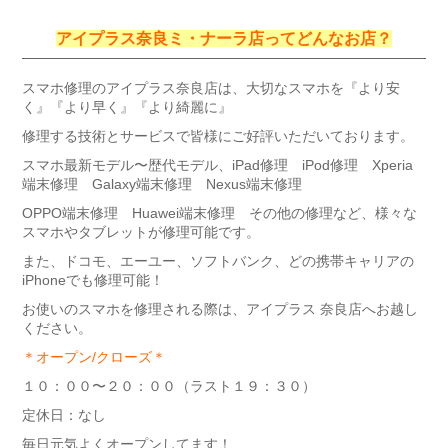
アイプラス奈良ミ・ナーラ店ってどんなお店？
スマホ修理のアイプラス奈良店は、大切なスマホを『より安
く』『より早く』『より綺麗に』
修理する技術とサービスで皆様にご好評いただいております。
スマホ最新モデル〜歴代モデル、iPad修理 iPod修理 Xperia
端末修理 Galaxy端末修理 Nexus端末修理
OPPO端末修理 Huawei端末修理 その他の修理など、様々な
スマホやタブレットが修理可能です。
また、ドコモ、エーユー、ソフトバンク、どの携帯キャリアの
iPhoneでも修理可能！
お使いのスマホを修理される際は、アイプラス 奈良店へお越し
ください。
＊オープン/クローズ＊
１０：００〜２０：００（ラスト１９：３０）
定休日：なし
毎日元気よくオープンしてます！