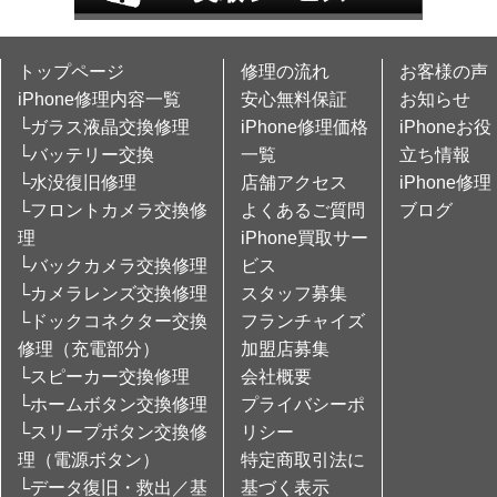
トップページ
修理の流れ
お客様の声
iPhone修理内容一覧
安心無料保証
お知らせ
└ガラス液晶交換修理
iPhone修理価格
iPhoneお役
└バッテリー交換
一覧
立ち情報
└水没復旧修理
店舗アクセス
iPhone修理
└フロントカメラ交換修
よくあるご質問
ブログ
理
iPhone買取サー
└バックカメラ交換修理
ビス
└カメラレンズ交換修理
スタッフ募集
└ドックコネクター交換
フランチャイズ
修理（充電部分）
加盟店募集
└スピーカー交換修理
会社概要
└ホームボタン交換修理
プライバシーポ
└スリープボタン交換修
リシー
理（電源ボタン）
特定商取引法に
└データ復旧・救出／基
基づく表示