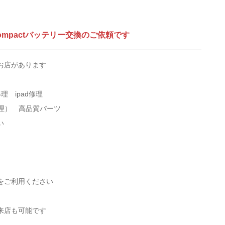
２compactバッテリー交換のご依頼です
お店があります
修理 ipad修理
修理） 高品質パーツ
い
をご利用ください
来店も可能です