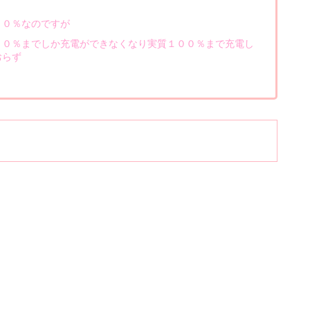
００％なのですが
８０％までしか充電ができなくなり実質１００％まで充電し
おらず