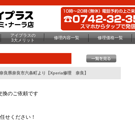
アイプラスの
修理内容一覧
修理価格一覧
3大メリット
ー交換奈良県奈良市六条町より【Xperia修理 奈良】
リー交換のご依頼です
もお任せください！