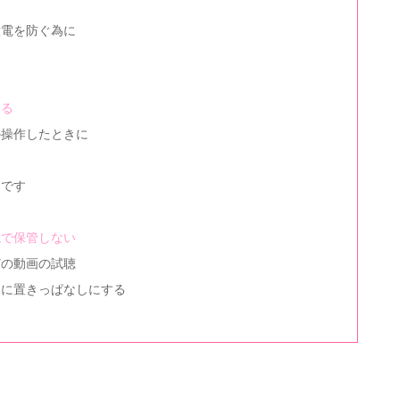
と
放電を防ぐ為に
ける
の操作したときに
んです
境で保管しない
どの動画の試聴
ろに置きっぱなしにする