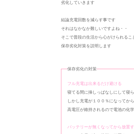
劣化していきます
結論充電回数を減らす事です
それはなかなか難しいですよね・・
そこで普段の生活から心がけられるこ
保存劣化対策を説明します
保存劣化の対策
フル充電は出来るだけ避ける
寝てる間に挿しっぱなしにして寝
しかし充電が１００％になってか
高電圧が維持されるので電池の化
バッテリーが無くなってから放置