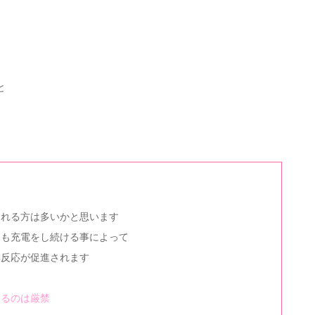
と
られる方は多いかと思います
らも充電をし続ける事によって
学反応が促進されます
するのは厳禁