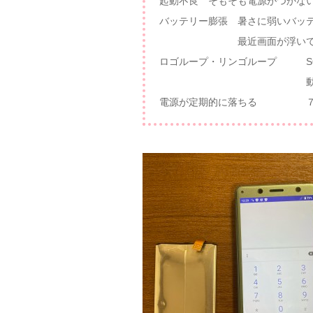
起動不良 そもそも電源がつかな
バッテリー膨張 暑さに弱いバッ
最近画面が浮いてきた人
ロゴループ・リンゴループ SO
動かない症状バッ
電源が定期的に落ちる ７０