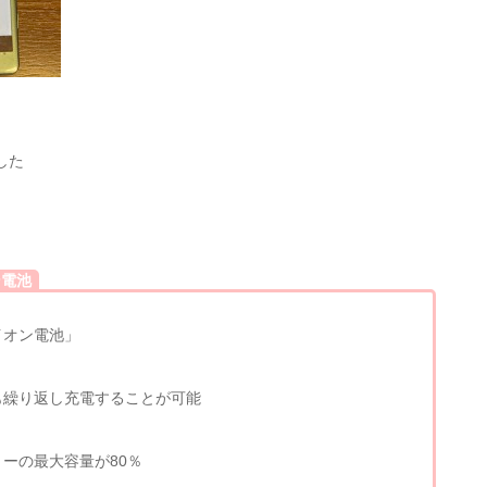
した
ン電池
イオン電池」
も繰り返し充電することが可能
ーの最大容量が80％