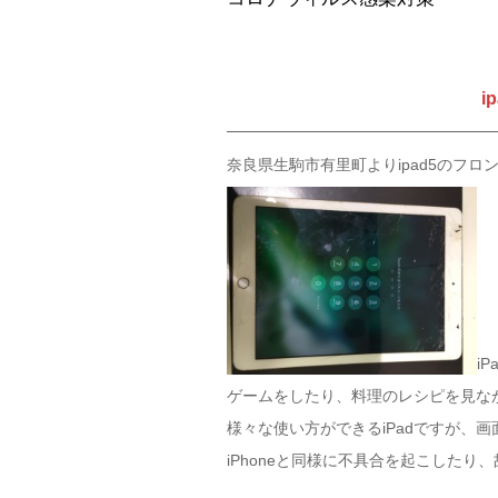
i
奈良県生駒市有里町よりipad5のフ
i
ゲームをしたり、料理のレシピを見な
様々な使い方ができるiPadですが、
iPhoneと同様に不具合を起こしたり