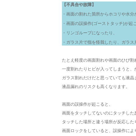
【不具合や故障】
・画面の割れた箇所からホコリや水分
・画面の誤操作(ゴーストタッチ)が起
・リンゴループになったり、
・ガラス片で指を怪我したり、ガラス
たとえ軽度の画面割れや画面のひび割
一度割れたりヒビが入ってしまうと、
ガラス割れだけだと思っていても液晶
液晶漏れのリスクも高くなります。
画面の誤操作が起こると、
画面をタッチしてないのにタッチした
タッチした場所と違う場所が反応した
画面ロックをしていると、誤操作によ