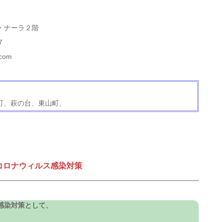
・ナーラ２階
７
com
町、萩の台、東山町、
コロナウィルス感染対策
感染対策として、