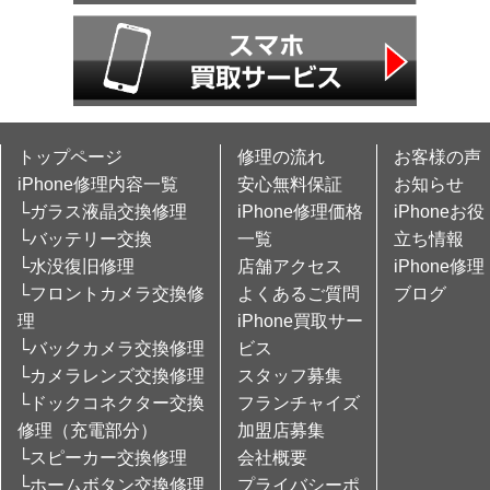
トップページ
修理の流れ
お客様の声
iPhone修理内容一覧
安心無料保証
お知らせ
└ガラス液晶交換修理
iPhone修理価格
iPhoneお役
└バッテリー交換
一覧
立ち情報
└水没復旧修理
店舗アクセス
iPhone修理
└フロントカメラ交換修
よくあるご質問
ブログ
理
iPhone買取サー
└バックカメラ交換修理
ビス
└カメラレンズ交換修理
スタッフ募集
└ドックコネクター交換
フランチャイズ
修理（充電部分）
加盟店募集
└スピーカー交換修理
会社概要
└ホームボタン交換修理
プライバシーポ