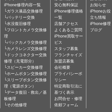
iPhone修理内容一覧
安心無料保証
お知らせ
└ガラス液晶交換修理
iPhone修理価格
iPhoneお役
└バッテリー交換
一覧
立ち情報
└水没復旧修理
店舗アクセス
iPhone修理
└フロントカメラ交換修
よくあるご質問
ブログ
理
iPhone買取サー
└バックカメラ交換修理
ビス
└カメラレンズ交換修理
スタッフ募集
└ドックコネクター交換
フランチャイズ
修理（充電部分）
加盟店募集
└スピーカー交換修理
会社概要
└ホームボタン交換修理
プライバシーポ
└スリープボタン交換修
リシー
理（電源ボタン）
特定商取引法に
└データ復旧・救出／基
基づく表示
板修理
お問合せ・修理
└その他修理
依頼フォーム