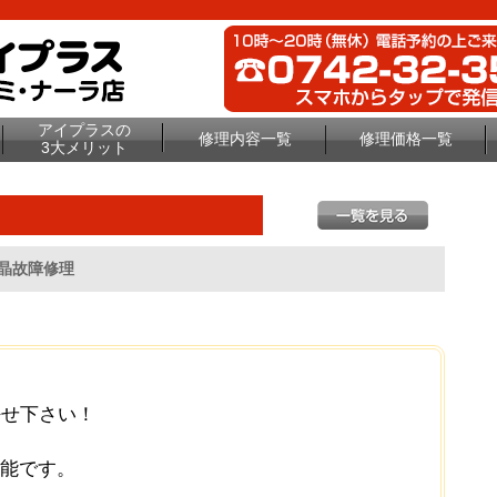
アイプラスの
修理内容一覧
修理価格一覧
3大メリット
液晶故障修理
任せ下さい！
可能です。