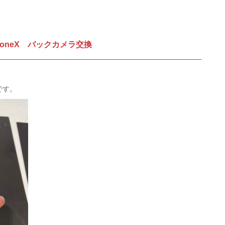
honeX バックカメラ交換
です。